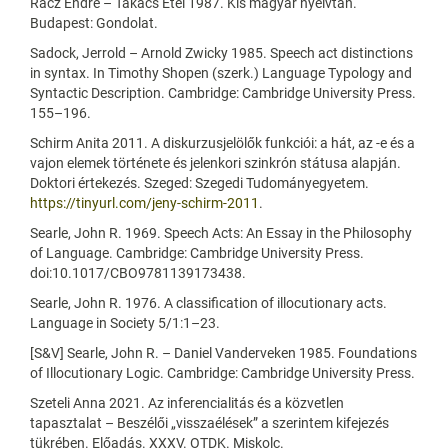
Rácz Endre – Takács Etel 1987. Kis magyar nyelvtan.
Budapest: Gondolat.
Sadock, Jerrold – Arnold Zwicky 1985. Speech act distinctions
in syntax. In Timothy Shopen (szerk.) Language Typology and
Syntactic Description. Cambridge: Cambridge University Press.
155–196.
Schirm Anita 2011. A diskurzusjelölők funkciói: a hát, az -e és a
vajon elemek története és jelenkori szinkrón státusa alapján.
Doktori értekezés. Szeged: Szegedi Tudományegyetem.
https://tinyurl.com/jeny-schirm-2011
.
Searle, John R. 1969. Speech Acts: An Essay in the Philosophy
of Language. Cambridge: Cambridge University Press.
doi:10.1017/CBO9781139173438.
Searle, John R. 1976. A classification of illocutionary acts.
Language in Society 5/1:1–23.
[S&V] Searle, John R. – Daniel Vanderveken 1985. Foundations
of Illocutionary Logic. Cambridge: Cambridge University Press.
Szeteli Anna 2021. Az inferencialitás és a közvetlen
tapasztalat – Beszélői „visszaélések” a szerintem kifejezés
tükrében. Előadás. XXXV. OTDK. Miskolc.