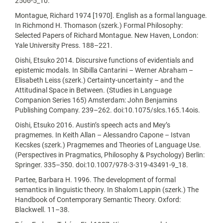
2506-5_10.
Montague, Richard 1974 [1970]. English as a formal language.
In Richmond H. Thomason (szerk.) Formal Philosophy:
Selected Papers of Richard Montague. New Haven, London:
Yale University Press. 188–221.
Oishi, Etsuko 2014. Discursive functions of evidentials and
epistemic modals. In Sibilla Cantarini – Werner Abraham –
Elisabeth Leiss (szerk.) Certainty-uncertainty – and the
Attitudinal Space in Between. (Studies in Language
Companion Series 165) Amsterdam: John Benjamins
Publishing Company. 239–262. doi:10.1075/slcs.165.14ois.
Oishi, Etsuko 2016. Austin’s speech acts and Mey’s
pragmemes. In Keith Allan – Alessandro Capone – Istvan
Kecskes (szerk.) Pragmemes and Theories of Language Use.
(Perspectives in Pragmatics, Philosophy & Psychology) Berlin:
Springer. 335–350. doi:10.1007/978-3-319-43491-9_18.
Partee, Barbara H. 1996. The development of formal
semantics in linguistic theory. In Shalom Lappin (szerk.) The
Handbook of Contemporary Semantic Theory. Oxford:
Blackwell. 11–38.