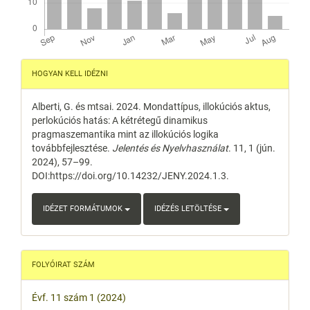
Article
HOGYAN KELL IDÉZNI
Details
Alberti, G. és mtsai. 2024. Mondattípus, illokúciós aktus,
perlokúciós hatás: A kétrétegű dinamikus
pragmaszemantika mint az illokúciós logika
továbbfejlesztése.
Jelentés és Nyelvhasználat
. 11, 1 (jún.
2024), 57–99.
DOI:https://doi.org/10.14232/JENY.2024.1.3.
IDÉZET FORMÁTUMOK
IDÉZÉS LETÖLTÉSE
FOLYÓIRAT SZÁM
Évf. 11 szám 1 (2024)