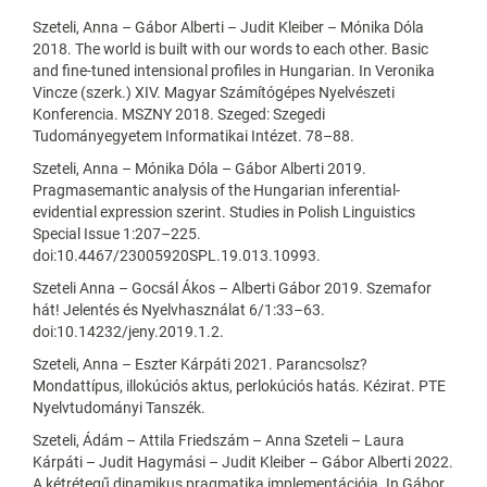
Szeteli, Anna – Gábor Alberti – Judit Kleiber – Mónika Dóla
2018. The world is built with our words to each other. Basic
and fine-tuned intensional profiles in Hungarian. In Veronika
Vincze (szerk.) XIV. Magyar Számítógépes Nyelvészeti
Konferencia. MSZNY 2018. Szeged: Szegedi
Tudományegyetem Informatikai Intézet. 78–88.
Szeteli, Anna – Mónika Dóla – Gábor Alberti 2019.
Pragmasemantic analysis of the Hungarian inferential-
evidential expression szerint. Studies in Polish Linguistics
Special Issue 1:207–225.
doi:10.4467/23005920SPL.19.013.10993.
Szeteli Anna – Gocsál Ákos – Alberti Gábor 2019. Szemafor
hát! Jelentés és Nyelvhasználat 6/1:33–63.
doi:10.14232/jeny.2019.1.2.
Szeteli, Anna – Eszter Kárpáti 2021. Parancsolsz?
Mondattípus, illokúciós aktus, perlokúciós hatás. Kézirat. PTE
Nyelvtudományi Tanszék.
Szeteli, Ádám – Attila Friedszám – Anna Szeteli – Laura
Kárpáti – Judit Hagymási – Judit Kleiber – Gábor Alberti 2022.
A kétrétegű dinamikus pragmatika implementációja. In Gábor