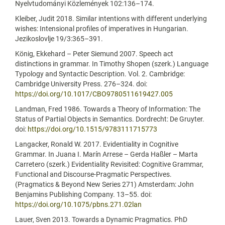
Nyelvtudományi Közlemények 102:136–174.
Kleiber, Judit 2018. Similar intentions with different underlying
wishes: Intensional profiles of imperatives in Hungarian.
Jezikoslovlje 19/3:365–391.
König, Ekkehard – Peter Siemund 2007. Speech act
distinctions in grammar. In Timothy Shopen (szerk.) Language
Typology and Syntactic Description. Vol. 2. Cambridge:
Cambridge University Press. 276–324. doi:
https://doi.org/10.1017/CBO9780511619427.005
Landman, Fred 1986. Towards a Theory of Information: The
Status of Partial Objects in Semantics. Dordrecht: De Gruyter.
doi:
https://doi.org/10.1515/9783111715773
Langacker, Ronald W. 2017. Evidentiality in Cognitive
Grammar. In Juana I. Marín Arrese – Gerda Haßler – Marta
Carretero (szerk.) Evidentiality Revisited: Cognitive Grammar,
Functional and Discourse-Pragmatic Perspectives.
(Pragmatics & Beyond New Series 271) Amsterdam: John
Benjamins Publishing Company. 13–55. doi:
https://doi.org/10.1075/pbns.271.02lan
Lauer, Sven 2013. Towards a Dynamic Pragmatics. PhD