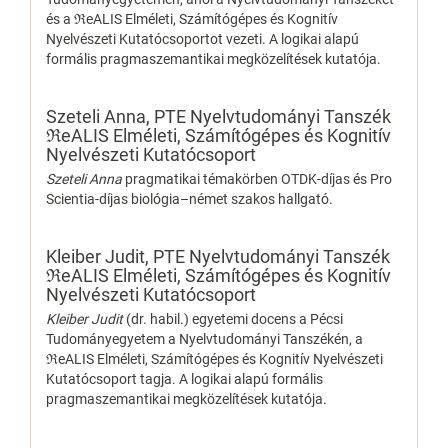
és a ℜeALIS Elméleti, Számítógépes és Kognitív
Nyelvészeti Kutatócsoportot vezeti. A logikai alapú
formális pragmaszemantikai megközelítések kutatója.
Szeteli Anna,
PTE Nyelvtudományi Tanszék
ℜeALIS Elméleti, Számítógépes és Kognitív
Nyelvészeti Kutatócsoport
Szeteli Anna
pragmatikai témakörben OTDK-díjas és Pro
Scientia-díjas biológia–német szakos hallgató.
Kleiber Judit,
PTE Nyelvtudományi Tanszék
ℜeALIS Elméleti, Számítógépes és Kognitív
Nyelvészeti Kutatócsoport
Kleiber Judit
(dr. habil.) egyetemi docens a Pécsi
Tudományegyetem a Nyelvtudományi Tanszékén, a
ℜeALIS Elméleti, Számítógépes és Kognitív Nyelvészeti
Kutatócsoport tagja. A logikai alapú formális
pragmaszemantikai megközelítések kutatója.