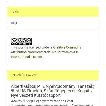
ROVAT
Cikk
This work is licensed under a
Creative Commons
Attribution-NonCommercial-NoDerivatives 4.0
International License
.
SZERZŐ ÉLETRAJZOK
Alberti Gábor,
PTE Nyelvtudományi Tanszék;
ℜeALIS Elméleti, Számítógépes és Kognitív
Nyelvészeti Kutatócsoport
Alberti Gábor
(DSc) egyetemi tanár a Pécsi
Tudományegyetemen, ahol a Nyelvtudományi Tanszéket