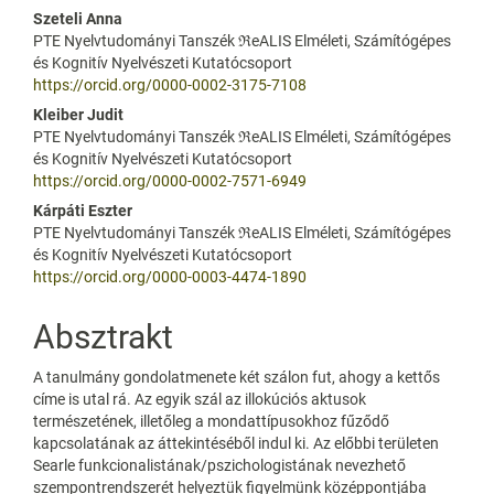
Content
Szeteli Anna
PTE Nyelvtudományi Tanszék ℜeALIS Elméleti, Számítógépes
és Kognitív Nyelvészeti Kutatócsoport
https://orcid.org/0000-0002-3175-7108
Kleiber Judit
PTE Nyelvtudományi Tanszék ℜeALIS Elméleti, Számítógépes
és Kognitív Nyelvészeti Kutatócsoport
https://orcid.org/0000-0002-7571-6949
Kárpáti Eszter
PTE Nyelvtudományi Tanszék ℜeALIS Elméleti, Számítógépes
és Kognitív Nyelvészeti Kutatócsoport
https://orcid.org/0000-0003-4474-1890
Absztrakt
A tanulmány gondolatmenete két szálon fut, ahogy a kettős
címe is utal rá. Az egyik szál az illokúciós aktusok
természetének, illetőleg a mondattípusokhoz fűződő
kapcsolatának az áttekintéséből indul ki. Az előbbi területen
Searle funkcionalistának/pszichologistának nevezhető
szempontrendszerét helyeztük figyelmünk középpontjába