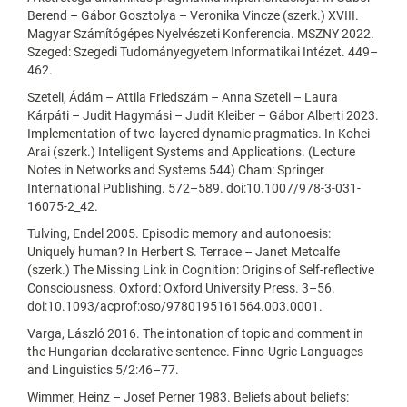
Berend – Gábor Gosztolya – Veronika Vincze (szerk.) XVIII.
Magyar Számítógépes Nyelvészeti Konferencia. MSZNY 2022.
Szeged: Szegedi Tudományegyetem Informatikai Intézet. 449–
462.
Szeteli, Ádám – Attila Friedszám – Anna Szeteli – Laura
Kárpáti – Judit Hagymási – Judit Kleiber – Gábor Alberti 2023.
Implementation of two-layered dynamic pragmatics. In Kohei
Arai (szerk.) Intelligent Systems and Applications. (Lecture
Notes in Networks and Systems 544) Cham: Springer
International Publishing. 572–589. doi:10.1007/978-3-031-
16075-2_42.
Tulving, Endel 2005. Episodic memory and autonoesis:
Uniquely human? In Herbert S. Terrace – Janet Metcalfe
(szerk.) The Missing Link in Cognition: Origins of Self-reflective
Consciousness. Oxford: Oxford University Press. 3–56.
doi:10.1093/acprof:oso/9780195161564.003.0001.
Varga, László 2016. The intonation of topic and comment in
the Hungarian declarative sentence. Finno-Ugric Languages
and Linguistics 5/2:46–77.
Wimmer, Heinz – Josef Perner 1983. Beliefs about beliefs: