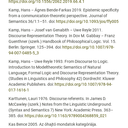
https://doi.org/10.1556/2062.2019.66.4.1
Kamp, Hans – Ágnes Bende-Farkas 2019. Epistemic specificity
from a communication-theoretic perspective. Journal of
Semantics 36/1:1–51. doi:
https://doi.org/10.1093/jos/ffy005
Kamp, Hans – Josef van Genabith – Uwe Reyle 2011.
Discourse Representation Theory. In Dov M. Gabbay – Franz
Guenthner (szerk.) Handbook of Philosophical Logic. Vol. 15.
Berlin: Springer. 125–394. doi:
https://doi.org/10.1007/978-
94-007-0485-5_3
Kamp, Hans – Uwe Reyle 1993. From Discourse to Logic.
Introduction to Modeltheoretic Semantics of Natural
Language, Formal Logic and Discourse Representation Theory.
(Studies in Linguistics and Philosophy 42) Dordrecht: Kluwer
Academic Publishers. doi:
https://doi.org/10.1007/978-94-
017-1616-1
Karttunen, Lauri 1976. Discourse referents. In James D.
McCawley (szerk.) Notes from the Linguistic Underground.
(Syntax and Semantics 7) New York: Academic Press. 363–
385. doi:
https://doi.org/10.1163/9789004368859_021
Kas Bence 2005. Az óhajtó mondatok kategóriája.