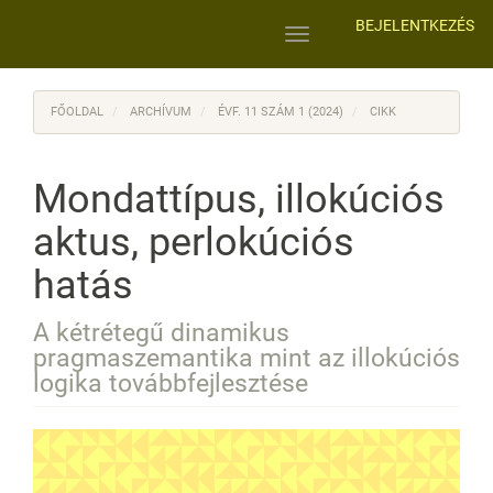
Main
BEJELENTKEZÉS
Navigation
Toggle
Main
navigation
Content
Sidebar
FŐOLDAL
ARCHÍVUM
ÉVF. 11 SZÁM 1 (2024)
CIKK
Mondattípus, illokúciós
aktus, perlokúciós
hatás
A kétrétegű dinamikus
pragmaszemantika mint az illokúciós
logika továbbfejlesztése
Article
Sidebar