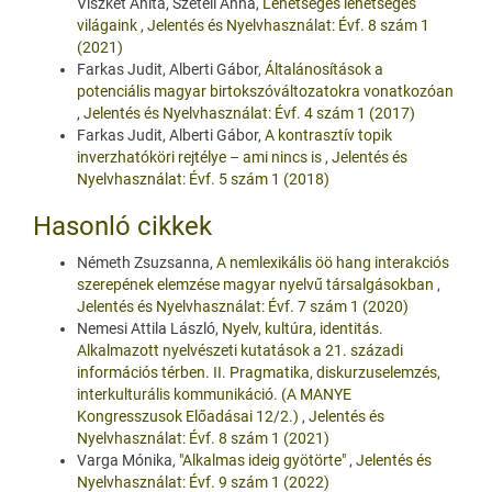
Viszket Anita, Szeteli Anna,
Lehetséges lehetséges
világaink
,
Jelentés és Nyelvhasználat: Évf. 8 szám 1
(2021)
Farkas Judit, Alberti Gábor,
Általánosítások a
potenciális magyar birtokszóváltozatokra vonatkozóan
,
Jelentés és Nyelvhasználat: Évf. 4 szám 1 (2017)
Farkas Judit, Alberti Gábor,
A kontrasztív topik
inverzhatóköri rejtélye – ami nincs is
,
Jelentés és
Nyelvhasználat: Évf. 5 szám 1 (2018)
Hasonló cikkek
Németh Zsuzsanna,
A nemlexikális öö hang interakciós
szerepének elemzése magyar nyelvű társalgásokban
,
Jelentés és Nyelvhasználat: Évf. 7 szám 1 (2020)
Nemesi Attila László,
Nyelv, kultúra, identitás.
Alkalmazott nyelvészeti kutatások a 21. századi
információs térben. II. Pragmatika, diskurzuselemzés,
interkulturális kommunikáció. (A MANYE
Kongresszusok Előadásai 12/2.)
,
Jelentés és
Nyelvhasználat: Évf. 8 szám 1 (2021)
Varga Mónika,
"Alkalmas ideig gyötörte"
,
Jelentés és
Nyelvhasználat: Évf. 9 szám 1 (2022)