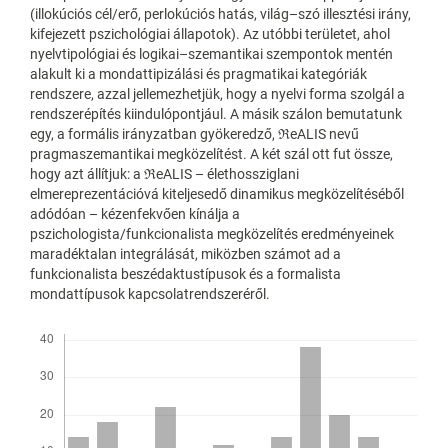
(illokúciós cél/erő, perlokúciós hatás, világ–szó illesztési irány,
kifejezett pszichológiai állapotok). Az utóbbi területet, ahol
nyelvtipológiai és logikai–szemantikai szempontok mentén
alakult ki a mondattipizálási és pragmatikai kategóriák
rendszere, azzal jellemezhetjük, hogy a nyelvi forma szolgál a
rendszerépítés kiindulópontjául. A másik szálon bemutatunk
egy, a formális irányzatban gyökeredző, ℜeALIS nevű
pragmaszemantikai megközelítést. A két szál ott fut össze,
hogy azt állítjuk: a ℜeALIS – élethossziglani
elmereprezentációvá kiteljesedő dinamikus megközelítéséből
adódóan – kézenfekvően kínálja a
pszichologista/funkcionalista megközelítés eredményeinek
maradéktalan integrálását, miközben számot ad a
funkcionalista beszédaktustípusok és a formalista
mondattípusok kapcsolatrendszeréről.
Letöltések