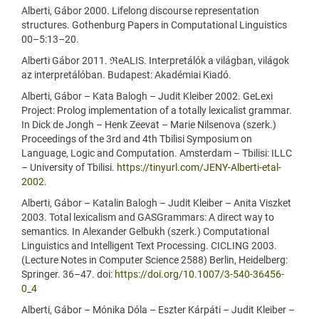
Alberti, Gábor 2000. Lifelong discourse representation
structures. Gothenburg Papers in Computational Linguistics
00–5:13–20.
Alberti Gábor 2011. ℜeALIS. Interpretálók a világban, világok
az interpretálóban. Budapest: Akadémiai Kiadó.
Alberti, Gábor – Kata Balogh – Judit Kleiber 2002. GeLexi
Project: Prolog implementation of a totally lexicalist grammar.
In Dick de Jongh – Henk Zeevat – Marie Nilsenova (szerk.)
Proceedings of the 3rd and 4th Tbilisi Symposium on
Language, Logic and Computation. Amsterdam – Tbilisi: ILLC
– University of Tbilisi.
https://tinyurl.com/JENY-Alberti-etal-
2002
.
Alberti, Gábor – Katalin Balogh – Judit Kleiber – Anita Viszket
2003. Total lexicalism and GASGrammars: A direct way to
semantics. In Alexander Gelbukh (szerk.) Computational
Linguistics and Intelligent Text Processing. CICLING 2003.
(Lecture Notes in Computer Science 2588) Berlin, Heidelberg:
Springer. 36–47. doi:
https://doi.org/10.1007/3-540-36456-
0_4
Alberti, Gábor – Mónika Dóla – Eszter Kárpáti – Judit Kleiber –