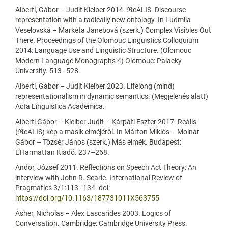
Alberti, Gábor – Judit Kleiber 2014. ℜeALIS. Discourse
representation with a radically new ontology. In Ludmila
Veselovská – Markéta Janebová (szerk.) Complex Visibles Out
There. Proceedings of the Olomouc Linguistics Colloquium
2014: Language Use and Linguistic Structure. (Olomouc
Modern Language Monographs 4) Olomouc: Palacký
University. 513–528.
Alberti, Gábor – Judit Kleiber 2023. Lifelong (mind)
representationalism in dynamic semantics. (Megjelenés alatt)
Acta Linguistica Academica.
Alberti Gábor – Kleiber Judit – Kárpáti Eszter 2017. Reális
(ℜeALIS) kép a másik elméjéről. In Márton Miklós – Molnár
Gábor – Tőzsér János (szerk.) Más elmék. Budapest:
L’Harmattan Kiadó. 237–268.
Andor, József 2011. Reflections on Speech Act Theory: An
interview with John R. Searle. International Review of
Pragmatics 3/1:113–134. doi:
https://doi.org/10.1163/187731011X563755
Asher, Nicholas – Alex Lascarides 2003. Logics of
Conversation. Cambridge: Cambridge University Press.