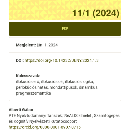
PDF
Megjelent:
jún. 1, 2024
DOI:
https://doi.org/10.14232/JENY.2024.1.3
Kulcsszavak:
illokúciós erő, illokúciós cél, illokúciós logika,
perlokúciós hatás, mondattípusok, dinamikus
pragmaszemantika
Main
Alberti Gábor
PTE Nyelvtudományi Tanszék; ℜeALIS Elméleti, Számítógépes
Article
és Kognitív Nyelvészeti Kutatócsoport
https://orcid.org/0000-0001-8907-0715