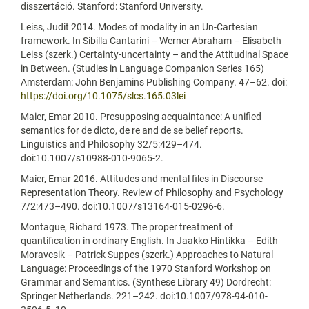
disszertáció. Stanford: Stanford University.
Leiss, Judit 2014. Modes of modality in an Un-Cartesian
framework. In Sibilla Cantarini – Werner Abraham – Elisabeth
Leiss (szerk.) Certainty-uncertainty – and the Attitudinal Space
in Between. (Studies in Language Companion Series 165)
Amsterdam: John Benjamins Publishing Company. 47–62. doi:
https://doi.org/10.1075/slcs.165.03lei
Maier, Emar 2010. Presupposing acquaintance: A unified
semantics for de dicto, de re and de se belief reports.
Linguistics and Philosophy 32/5:429–474.
doi:10.1007/s10988-010-9065-2.
Maier, Emar 2016. Attitudes and mental files in Discourse
Representation Theory. Review of Philosophy and Psychology
7/2:473–490. doi:10.1007/s13164-015-0296-6.
Montague, Richard 1973. The proper treatment of
quantification in ordinary English. In Jaakko Hintikka – Edith
Moravcsik – Patrick Suppes (szerk.) Approaches to Natural
Language: Proceedings of the 1970 Stanford Workshop on
Grammar and Semantics. (Synthese Library 49) Dordrecht:
Springer Netherlands. 221–242. doi:10.1007/978-94-010-