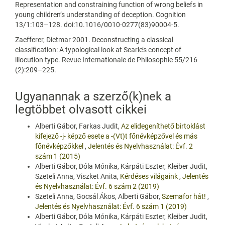
Representation and constraining function of wrong beliefs in
young children’s understanding of deception. Cognition
13/1:103–128. doi:10.1016/0010-0277(83)90004-5.
Zaefferer, Dietmar 2001. Deconstructing a classical
classification: A typological look at Searle’s concept of
illocution type. Revue Internationale de Philosophie 55/216
(2):209–225.
Ugyanannak a szerző(k)nek a
legtöbbet olvasott cikkei
Alberti Gábor, Farkas Judit,
Az elidegeníthető birtoklást
kifejező -j- képző esete a -(Vt)t főnévképzővel és más
főnévképzőkkel
,
Jelentés és Nyelvhasználat: Évf. 2
szám 1 (2015)
Alberti Gábor, Dóla Mónika, Kárpáti Eszter, Kleiber Judit,
Szeteli Anna, Viszket Anita,
Kérdéses világaink
,
Jelentés
és Nyelvhasználat: Évf. 6 szám 2 (2019)
Szeteli Anna, Gocsál Ákos, Alberti Gábor,
Szemafor hát!
,
Jelentés és Nyelvhasználat: Évf. 6 szám 1 (2019)
Alberti Gábor, Dóla Mónika, Kárpáti Eszter, Kleiber Judit,