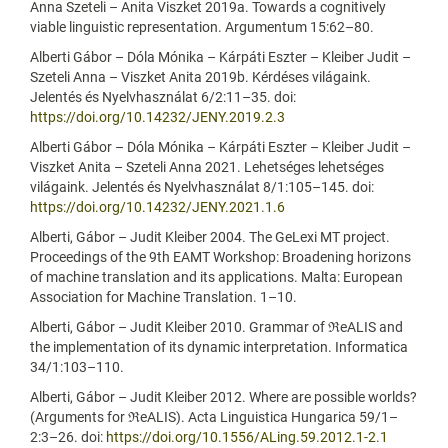
Anna Szeteli – Anita Viszket 2019a. Towards a cognitively
viable linguistic representation. Argumentum 15:62–80.
Alberti Gábor – Dóla Mónika – Kárpáti Eszter – Kleiber Judit –
Szeteli Anna – Viszket Anita 2019b. Kérdéses világaink.
Jelentés és Nyelvhasználat 6/2:11–35. doi:
https://doi.org/10.14232/JENY.2019.2.3
Alberti Gábor – Dóla Mónika – Kárpáti Eszter – Kleiber Judit –
Viszket Anita – Szeteli Anna 2021. Lehetséges lehetséges
világaink. Jelentés és Nyelvhasználat 8/1:105–145. doi:
https://doi.org/10.14232/JENY.2021.1.6
Alberti, Gábor – Judit Kleiber 2004. The GeLexi MT project.
Proceedings of the 9th EAMT Workshop: Broadening horizons
of machine translation and its applications. Malta: European
Association for Machine Translation. 1–10.
Alberti, Gábor – Judit Kleiber 2010. Grammar of ℜeALIS and
the implementation of its dynamic interpretation. Informatica
34/1:103–110.
Alberti, Gábor – Judit Kleiber 2012. Where are possible worlds?
(Arguments for ℜeALIS). Acta Linguistica Hungarica 59/1–
2:3–26. doi:
https://doi.org/10.1556/ALing.59.2012.1-2.1