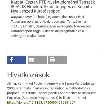
Kárpáti Eszter,
PTE Nyelvtudományi Tanszék
ℜeALIS Elméleti, Számítógépes és Kognitív
Nyelvészeti Kutatócsoport
Kárpáti Eszter
(dr. habil.) egyetemi docens a Pécsi
Tudományegyetem a Nyelvtudományi Tanszékén, a
ℜeALIS Elméleti, Számítógépes és Kognitív Nyelvészeti
Kutatócsoport tagja. Aklasszikus pragmatika és a
szövegtan szakembere.
Hivatkozások
Aijmer, Karin – Ad Foolen – Anne-Marie Simon-Vandenbergen
2006. Pragmatic markers in translation: a methodological
proposal. In Kerstin Fischer (szerk.) Approaches to Discourse
Particles. (Studies in Pragmatics 1) Brill. 101–114. doi:
https://doi.org/10.1163/9780080461588_007