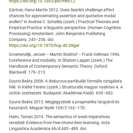
https://doi.org/10.1093/jos/ffw012
Gärtner, Hans-Martin 2012. Does Searle’s challenge affect
chances for approximating assertion and quotative modal
wollen? In Andrea C. Schalley (szerk.) Practical Theories and
Empirical Practice: A linguistic perspective. (Human Cognitive
Processing) Amsterdam: John Benjamins Publishing
Company. 245–256. doi:
https://doi.org/10.1075/hcp.40.09gar
Groenendijk, Jeroen – Martin Stokhof – Frank Veltman 1996.
Coreference and modality. In Shalom Lappin (szerk.) The
Handbook of Contemporary Semantic Theory. Oxford:
Blackwell. 179–213.
Gyuris Beáta 2008. A diskurzus-partikulák formális vizsgálata
felé. In Kiefer Ferenc (szerk.) Strukturális magyar nyelvtan 4. A
szótár szerkezete. Budapest: Akadémiai Kiadó. 639–682.
Gyuris Beáta 2013. Megjegyzések a pragmatika tárgyáról és
hasznáról. Magyar Nyelv 109/2:162–170.
Halm, Tamás 2019. The semantics of weak imperatives
revisited: Evidence from free-choice item licensing. Acta
Linguistica Academica 66/4:445–489. doi: