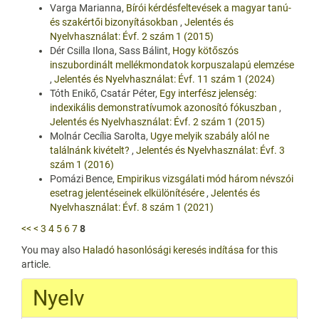
Varga Marianna,
Bírói kérdésfeltevések a magyar tanú-
és szakértői bizonyításokban
,
Jelentés és
Nyelvhasználat: Évf. 2 szám 1 (2015)
Dér Csilla Ilona, Sass Bálint,
Hogy kötőszós
inszubordinált mellékmondatok korpuszalapú elemzése
,
Jelentés és Nyelvhasználat: Évf. 11 szám 1 (2024)
Tóth Enikő, Csatár Péter,
Egy interfész jelenség:
indexikális demonstratívumok azonosító fókuszban
,
Jelentés és Nyelvhasználat: Évf. 2 szám 1 (2015)
Molnár Cecília Sarolta,
Ugye melyik szabály alól ne
találnánk kivételt?
,
Jelentés és Nyelvhasználat: Évf. 3
szám 1 (2016)
Pomázi Bence,
Empirikus vizsgálati mód három névszói
esetrag jelentéseinek elkülönítésére
,
Jelentés és
Nyelvhasználat: Évf. 8 szám 1 (2021)
<<
<
3
4
5
6
7
8
You may also
Haladó hasonlósági keresés indítása
for this
article.
Nyelv