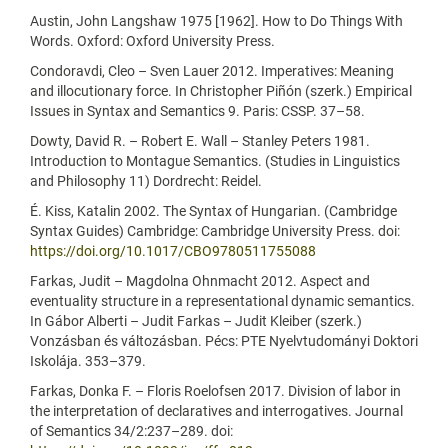
Austin, John Langshaw 1975 [1962]. How to Do Things With
Words. Oxford: Oxford University Press.
Condoravdi, Cleo – Sven Lauer 2012. Imperatives: Meaning
and illocutionary force. In Christopher Piñón (szerk.) Empirical
Issues in Syntax and Semantics 9. Paris: CSSP. 37–58.
Dowty, David R. – Robert E. Wall – Stanley Peters 1981.
Introduction to Montague Semantics. (Studies in Linguistics
and Philosophy 11) Dordrecht: Reidel.
É. Kiss, Katalin 2002. The Syntax of Hungarian. (Cambridge
Syntax Guides) Cambridge: Cambridge University Press. doi:
https://doi.org/10.1017/CBO9780511755088
Farkas, Judit – Magdolna Ohnmacht 2012. Aspect and
eventuality structure in a representational dynamic semantics.
In Gábor Alberti – Judit Farkas – Judit Kleiber (szerk.)
Vonzásban és változásban. Pécs: PTE Nyelvtudományi Doktori
Iskolája. 353–379.
Farkas, Donka F. – Floris Roelofsen 2017. Division of labor in
the interpretation of declaratives and interrogatives. Journal
of Semantics 34/2:237–289. doi: