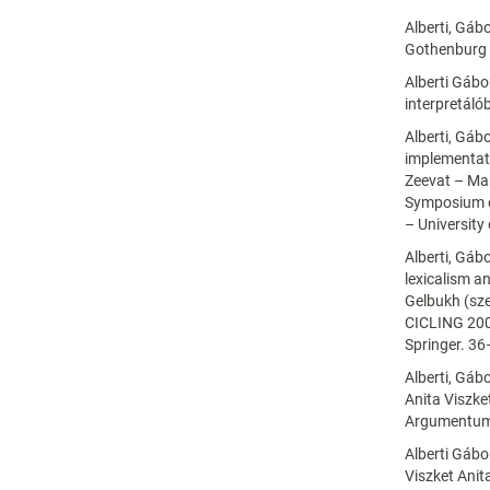
Alberti, Gáb
Gothenburg 
Alberti Gábo
interpretáló
Alberti, Gáb
implementati
Zeevat – Mar
Symposium o
– University 
Alberti, Gáb
lexicalism a
Gelbukh (sze
CICLING 2003
Springer. 36
Alberti, Gáb
Anita Viszke
Argumentum
Alberti Gábo
Viszket Anit