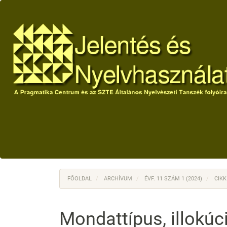
Main
Navigation
Main
Content
Sidebar
FŐOLDAL
ARCHÍVUM
ÉVF. 11 SZÁM 1 (2024)
CIKK
Mondattípus, illokúc