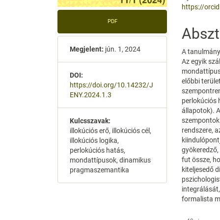
https://orc
PDF
Abszt
Megjelent:
jún. 1, 2024
A tanulmány 
Az egyik szál
mondattípuso
DOI:
előbbi terül
https://doi.org/10.14232/J
szempontrend
ENY.2024.1.3
perlokúciós h
állapotok). A
szempontok m
Kulcsszavak:
rendszere, a
illokúciós erő, illokúciós cél,
kiindulópont
illokúciós logika,
gyökeredző,
perlokúciós hatás,
fut össze, h
mondattípusok, dinamikus
kiteljesedő 
pragmaszemantika
pszichologi
integrálását
formalista 
Letöltések