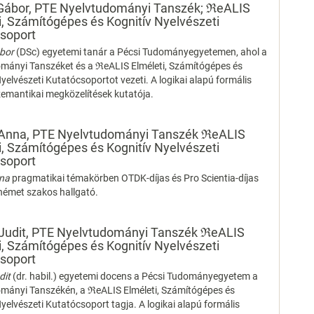
 Gábor,
PTE Nyelvtudományi Tanszék; ℜeALIS
i, Számítógépes és Kognitív Nyelvészeti
soport
ábor
(DSc) egyetemi tanár a Pécsi Tudományegyetemen, ahol a
mányi Tanszéket és a ℜeALIS Elméleti, Számítógépes és
yelvészeti Kutatócsoportot vezeti. A logikai alapú formális
mantikai megközelítések kutatója.
 Anna,
PTE Nyelvtudományi Tanszék ℜeALIS
i, Számítógépes és Kognitív Nyelvészeti
soport
nna
pragmatikai témakörben OTDK-díjas és Pro Scientia-díjas
német szakos hallgató.
Judit,
PTE Nyelvtudományi Tanszék ℜeALIS
i, Számítógépes és Kognitív Nyelvészeti
soport
dit
(dr. habil.) egyetemi docens a Pécsi Tudományegyetem a
mányi Tanszékén, a ℜeALIS Elméleti, Számítógépes és
yelvészeti Kutatócsoport tagja. A logikai alapú formális