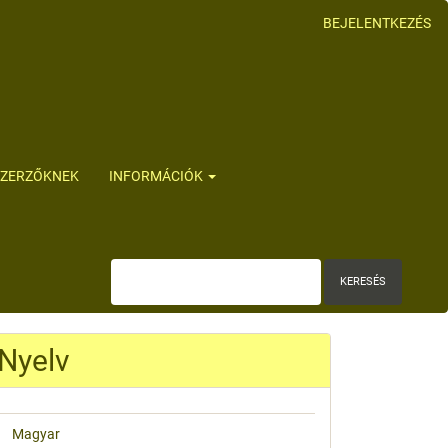
BEJELENTKEZÉS
SZERZŐKNEK
INFORMÁCIÓK
KERESÉS
Nyelv
Magyar