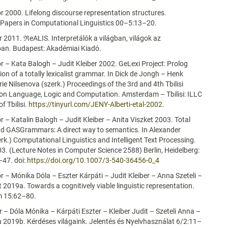
or 2000. Lifelong discourse representation structures.
Papers in Computational Linguistics 00–5:13–20.
r 2011. ℜeALIS. Interpretálók a világban, világok az
ban. Budapest: Akadémiai Kiadó.
or – Kata Balogh – Judit Kleiber 2002. GeLexi Project: Prolog
on of a totally lexicalist grammar. In Dick de Jongh – Henk
ie Nilsenova (szerk.) Proceedings of the 3rd and 4th Tbilisi
n Language, Logic and Computation. Amsterdam – Tbilisi: ILLC
of Tbilisi.
https://tinyurl.com/JENY-Alberti-etal-2002
.
or – Katalin Balogh – Judit Kleiber – Anita Viszket 2003. Total
nd GASGrammars: A direct way to semantics. In Alexander
rk.) Computational Linguistics and Intelligent Text Processing.
. (Lecture Notes in Computer Science 2588) Berlin, Heidelberg:
–47. doi:
https://doi.org/10.1007/3-540-36456-0_4
or – Mónika Dóla – Eszter Kárpáti – Judit Kleiber – Anna Szeteli –
t 2019a. Towards a cognitively viable linguistic representation.
 15:62–80.
r – Dóla Mónika – Kárpáti Eszter – Kleiber Judit – Szeteli Anna –
a 2019b. Kérdéses világaink. Jelentés és Nyelvhasználat 6/2:11–