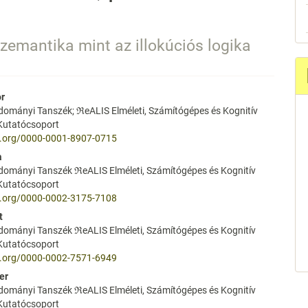
emantika mint az illokúciós logika
or
dományi Tanszék; ℜeALIS Elméleti, Számítógépes és Kognitív
e
 Kutatócsoport
id.org/0000-0001-8907-0715
nt
a
dományi Tanszék ℜeALIS Elméleti, Számítógépes és Kognitív
 Kutatócsoport
id.org/0000-0002-3175-7108
t
dományi Tanszék ℜeALIS Elméleti, Számítógépes és Kognitív
 Kutatócsoport
id.org/0000-0002-7571-6949
er
dományi Tanszék ℜeALIS Elméleti, Számítógépes és Kognitív
 Kutatócsoport