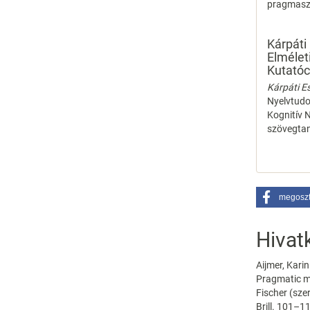
pragmasze
Kárpáti
Elmélet
Kutatóc
Kárpáti E
Nyelvtudo
Kognitív 
szövegta
megosz
Hivat
Aijmer, Kar
Pragmatic ma
Fischer (sze
Brill. 101–11