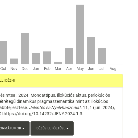
e
L IDÉZNI
s
. és mtsai. 2024. Mondattípus, illokúciós aktus, perlokúciós
kétrétegű dinamikus pragmaszemantika mint az illokúciós
vábbfejlesztése.
Jelentés és Nyelvhasználat
. 11, 1 (jún. 2024),
I:https://doi.org/10.14232/JENY.2024.1.3.
 FORMÁTUMOK
IDÉZÉS LETÖLTÉSE