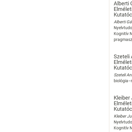
Alberti
Elmélet
Kutatóc
Alberti G
Nyelvtudo
Kognitív N
pragmasze
Szeteli
Elmélet
Kutatóc
Szeteli A
biológia–
Kleiber 
Elmélet
Kutatóc
Kleiber Ju
Nyelvtudo
Kognitív N