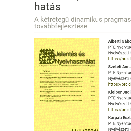
hatás
A kétrétegű dinamikus pragmasz
továbbfejlesztése
Article
Main
Alberti Gáb
PTE Nyelvtu
Sidebar
Articl
Nyelvészeti
https://orc
Conte
Szeteli Ann
PTE Nyelvtu
Nyelvészeti
https://orc
Kleiber Judi
PTE Nyelvtu
Nyelvészeti
https://orc
Kárpáti Eszt
PTE Nyelvtu
Nyelvészeti