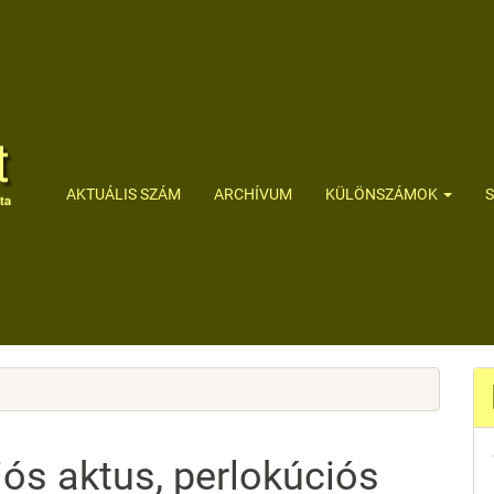
AKTUÁLIS SZÁM
ARCHÍVUM
KÜLÖNSZÁMOK
iós aktus, perlokúciós