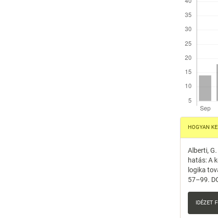
Articl
HOGYAN KEL
Detail
Alberti, G
hatás: A 
logika to
57–99. DO
IDÉZET