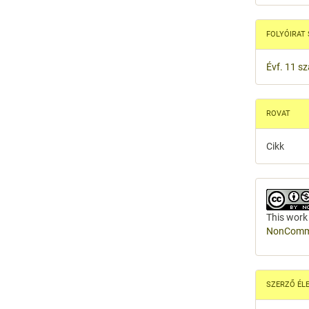
FOLYÓIRAT
Évf. 11 s
ROVAT
Cikk
This work
NonCommer
SZERZŐ ÉL