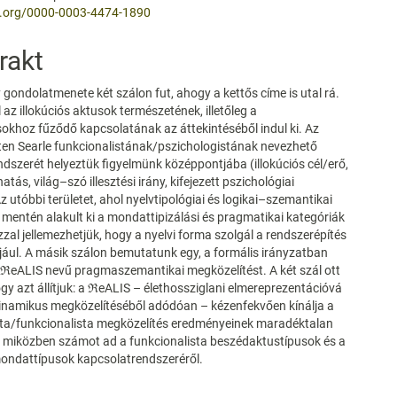
id.org/0000-0003-4474-1890
rakt
gondolatmenete két szálon fut, ahogy a kettős címe is utal rá.
 az illokúciós aktusok természetének, illetőleg a
khoz fűződő kapcsolatának az áttekintéséből indul ki. Az
eten Searle funkcionalistának/pszichologistának nevezhető
szerét helyeztük figyelmünk középpontjába (illokúciós cél/erő,
atás, világ–szó illesztési irány, kifejezett pszichológiai
z utóbbi területet, ahol nyelvtipológiai és logikai–szemantikai
entén alakult ki a mondattipizálási és pragmatikai kategóriák
zzal jellemezhetjük, hogy a nyelvi forma szolgál a rendszerépítés
jául. A másik szálon bemutatunk egy, a formális irányzatban
 ℜeALIS nevű pragmaszemantikai megközelítést. A két szál ott
ogy azt állítjuk: a ℜeALIS – élethossziglani elmereprezentációvá
dinamikus megközelítéséből adódóan – kézenfekvően kínálja a
sta/funkcionalista megközelítés eredményeinek maradéktalan
, miközben számot ad a funkcionalista beszédaktustípusok és a
mondattípusok kapcsolatrendszeréről.