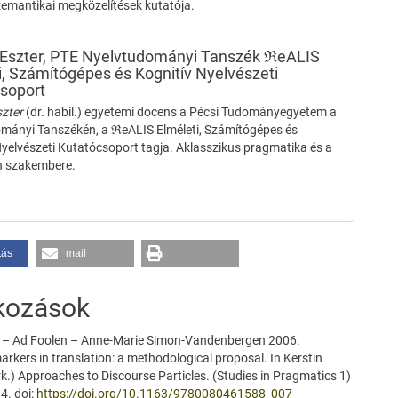
mantikai megközelítések kutatója.
 Eszter,
PTE Nyelvtudományi Tanszék ℜeALIS
i, Számítógépes és Kognitív Nyelvészeti
soport
szter
(dr. habil.) egyetemi docens a Pécsi Tudományegyetem a
mányi Tanszékén, a ℜeALIS Elméleti, Számítógépes és
Nyelvészeti Kutatócsoport tagja. Aklasszikus pragmatika és a
n szakembere.
tás
mail
kozások
in – Ad Foolen – Anne-Marie Simon-Vandenbergen 2006.
rkers in translation: a methodological proposal. In Kerstin
rk.) Approaches to Discourse Particles. (Studies in Pragmatics 1)
4. doi:
https://doi.org/10.1163/9780080461588_007