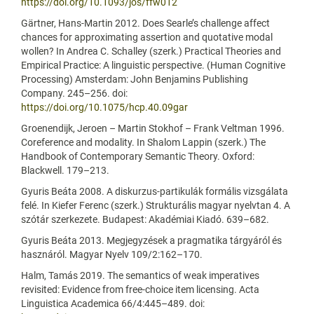
https://doi.org/10.1093/jos/ffw012
Gärtner, Hans-Martin 2012. Does Searle’s challenge affect
chances for approximating assertion and quotative modal
wollen? In Andrea C. Schalley (szerk.) Practical Theories and
Empirical Practice: A linguistic perspective. (Human Cognitive
Processing) Amsterdam: John Benjamins Publishing
Company. 245–256. doi:
https://doi.org/10.1075/hcp.40.09gar
Groenendijk, Jeroen – Martin Stokhof – Frank Veltman 1996.
Coreference and modality. In Shalom Lappin (szerk.) The
Handbook of Contemporary Semantic Theory. Oxford:
Blackwell. 179–213.
Gyuris Beáta 2008. A diskurzus-partikulák formális vizsgálata
felé. In Kiefer Ferenc (szerk.) Strukturális magyar nyelvtan 4. A
szótár szerkezete. Budapest: Akadémiai Kiadó. 639–682.
Gyuris Beáta 2013. Megjegyzések a pragmatika tárgyáról és
hasznáról. Magyar Nyelv 109/2:162–170.
Halm, Tamás 2019. The semantics of weak imperatives
revisited: Evidence from free-choice item licensing. Acta
Linguistica Academica 66/4:445–489. doi: