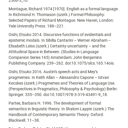
2506-5_10.
Montague, Richard 1974 [1970]. English as a formal language.
In Richmond H. Thomason (szerk.) Formal Philosophy:
Selected Papers of Richard Montague. New Haven, London:
Yale University Press. 188–221.
Oishi, Etsuko 2014. Discursive functions of evidentials and
epistemic modals. In Sibilla Cantarini – Werner Abraham –
Elisabeth Leiss (szerk.) Certainty-uncertainty – and the
Attitudinal Space in Between. (Studies in Language
Companion Series 165) Amsterdam: John Benjamins
Publishing Company. 239–262. doi:10.1075/slcs.165.14ois.
Oishi, Etsuko 2016. Austin’s speech acts and Mey’s
pragmemes. In Keith Allan – Alessandro Capone – Istvan
Kecskes (szerk.) Pragmemes and Theories of Language Use.
(Perspectives in Pragmatics, Philosophy & Psychology) Berlin:
Springer. 335–350. doi:10.1007/978-3-319-43491-9_18.
Partee, Barbara H. 1996. The development of formal
semantics in linguistic theory. In Shalom Lappin (szerk.) The
Handbook of Contemporary Semantic Theory. Oxford:
Blackwell. 11–38.