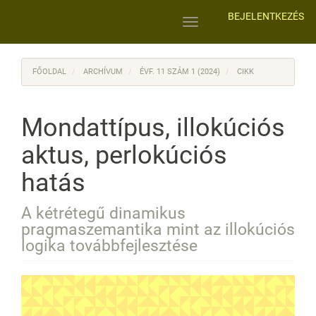
Main
BEJELENTKEZÉS
Navigation
Toggle
Main
navigation
Content
Sidebar
FŐOLDAL
ARCHÍVUM
ÉVF. 11 SZÁM 1 (2024)
CIKK
Mondattípus, illokúciós
aktus, perlokúciós
hatás
A kétrétegű dinamikus
pragmaszemantika mint az illokúciós
logika továbbfejlesztése
Article
Sidebar