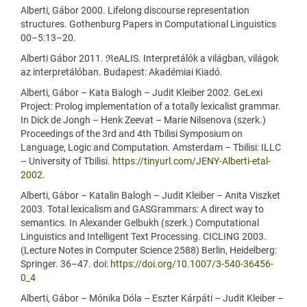
Alberti, Gábor 2000. Lifelong discourse representation
structures. Gothenburg Papers in Computational Linguistics
00–5:13–20.
Alberti Gábor 2011. ℜeALIS. Interpretálók a világban, világok
az interpretálóban. Budapest: Akadémiai Kiadó.
Alberti, Gábor – Kata Balogh – Judit Kleiber 2002. GeLexi
Project: Prolog implementation of a totally lexicalist grammar.
In Dick de Jongh – Henk Zeevat – Marie Nilsenova (szerk.)
Proceedings of the 3rd and 4th Tbilisi Symposium on
Language, Logic and Computation. Amsterdam – Tbilisi: ILLC
– University of Tbilisi.
https://tinyurl.com/JENY-Alberti-etal-
2002
.
Alberti, Gábor – Katalin Balogh – Judit Kleiber – Anita Viszket
2003. Total lexicalism and GASGrammars: A direct way to
semantics. In Alexander Gelbukh (szerk.) Computational
Linguistics and Intelligent Text Processing. CICLING 2003.
(Lecture Notes in Computer Science 2588) Berlin, Heidelberg:
Springer. 36–47. doi:
https://doi.org/10.1007/3-540-36456-
0_4
Alberti, Gábor – Mónika Dóla – Eszter Kárpáti – Judit Kleiber –