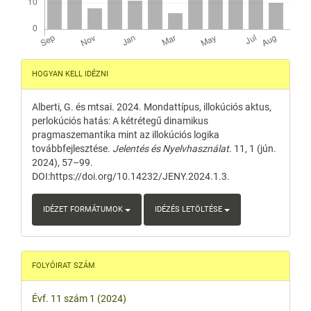
Article
HOGYAN KELL IDÉZNI
Details
Alberti, G. és mtsai. 2024. Mondattípus, illokúciós aktus,
perlokúciós hatás: A kétrétegű dinamikus
pragmaszemantika mint az illokúciós logika
továbbfejlesztése.
Jelentés és Nyelvhasználat
. 11, 1 (jún.
2024), 57–99.
DOI:https://doi.org/10.14232/JENY.2024.1.3.
IDÉZET FORMÁTUMOK
IDÉZÉS LETÖLTÉSE
FOLYÓIRAT SZÁM
Évf. 11 szám 1 (2024)