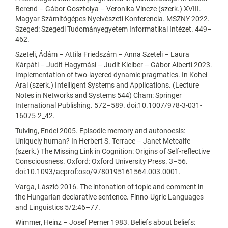
Berend – Gábor Gosztolya – Veronika Vincze (szerk.) XVIII.
Magyar Számítógépes Nyelvészeti Konferencia. MSZNY 2022.
Szeged: Szegedi Tudományegyetem Informatikai Intézet. 449–
462.
Szeteli, Ádám – Attila Friedszám – Anna Szeteli – Laura
Kárpáti – Judit Hagymási – Judit Kleiber – Gábor Alberti 2023.
Implementation of two-layered dynamic pragmatics. In Kohei
Arai (szerk.) Intelligent Systems and Applications. (Lecture
Notes in Networks and Systems 544) Cham: Springer
International Publishing. 572–589. doi:10.1007/978-3-031-
16075-2_42.
Tulving, Endel 2005. Episodic memory and autonoesis:
Uniquely human? In Herbert S. Terrace – Janet Metcalfe
(szerk.) The Missing Link in Cognition: Origins of Self-reflective
Consciousness. Oxford: Oxford University Press. 3–56.
doi:10.1093/acprof:oso/9780195161564.003.0001.
Varga, László 2016. The intonation of topic and comment in
the Hungarian declarative sentence. Finno-Ugric Languages
and Linguistics 5/2:46–77.
Wimmer, Heinz – Josef Perner 1983. Beliefs about beliefs: