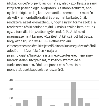
(illokúciós cél/erő, perlokúciós hatás, világ–szó illesztési irány,
kifejezett pszichológiai állapotok). Az utóbbi területet, ahol
nyelvtipológiai és logikai–szemantikai szempontok mentén
alakult ki a mondattipizálási és pragmatikai kategóriák
rendszere, azzal jellemezhetjük, hogy a nyelvi forma szolgál a
rendszerépítés kiindulópontjául. A másik szálon bemutatunk
egy, a formális irányzatban gyökeredző, ℜeALIS nevű
pragmaszemantikai megközelítést. A két szál ott fut össze,
hogy azt állítjuk: a ℜeALIS – élethossziglani
elmereprezentációvá kiteljesedő dinamikus megközelítéséből
adódóan – kézenfekvően kínálja a
pszichologista/funkcionalista megközelítés eredményeinek
maradéktalan integrálását, miközben számot ad a
funkcionalista beszédaktustípusok és a formalista
mondattípusok kapcsolatrendszeréről.
Letöltések