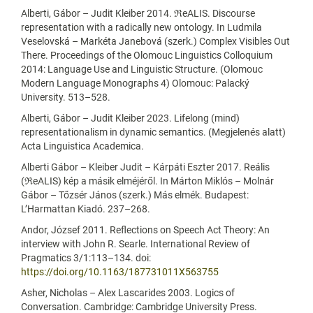
Alberti, Gábor – Judit Kleiber 2014. ℜeALIS. Discourse
representation with a radically new ontology. In Ludmila
Veselovská – Markéta Janebová (szerk.) Complex Visibles Out
There. Proceedings of the Olomouc Linguistics Colloquium
2014: Language Use and Linguistic Structure. (Olomouc
Modern Language Monographs 4) Olomouc: Palacký
University. 513–528.
Alberti, Gábor – Judit Kleiber 2023. Lifelong (mind)
representationalism in dynamic semantics. (Megjelenés alatt)
Acta Linguistica Academica.
Alberti Gábor – Kleiber Judit – Kárpáti Eszter 2017. Reális
(ℜeALIS) kép a másik elméjéről. In Márton Miklós – Molnár
Gábor – Tőzsér János (szerk.) Más elmék. Budapest:
L’Harmattan Kiadó. 237–268.
Andor, József 2011. Reflections on Speech Act Theory: An
interview with John R. Searle. International Review of
Pragmatics 3/1:113–134. doi:
https://doi.org/10.1163/187731011X563755
Asher, Nicholas – Alex Lascarides 2003. Logics of
Conversation. Cambridge: Cambridge University Press.