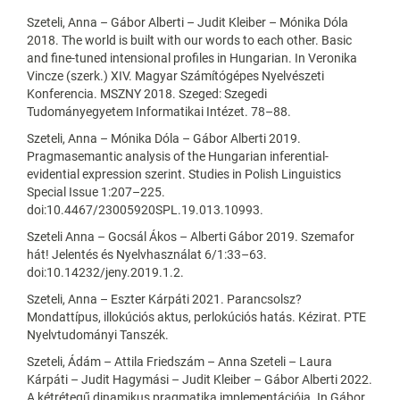
Szeteli, Anna – Gábor Alberti – Judit Kleiber – Mónika Dóla
2018. The world is built with our words to each other. Basic
and fine-tuned intensional profiles in Hungarian. In Veronika
Vincze (szerk.) XIV. Magyar Számítógépes Nyelvészeti
Konferencia. MSZNY 2018. Szeged: Szegedi
Tudományegyetem Informatikai Intézet. 78–88.
Szeteli, Anna – Mónika Dóla – Gábor Alberti 2019.
Pragmasemantic analysis of the Hungarian inferential-
evidential expression szerint. Studies in Polish Linguistics
Special Issue 1:207–225.
doi:10.4467/23005920SPL.19.013.10993.
Szeteli Anna – Gocsál Ákos – Alberti Gábor 2019. Szemafor
hát! Jelentés és Nyelvhasználat 6/1:33–63.
doi:10.14232/jeny.2019.1.2.
Szeteli, Anna – Eszter Kárpáti 2021. Parancsolsz?
Mondattípus, illokúciós aktus, perlokúciós hatás. Kézirat. PTE
Nyelvtudományi Tanszék.
Szeteli, Ádám – Attila Friedszám – Anna Szeteli – Laura
Kárpáti – Judit Hagymási – Judit Kleiber – Gábor Alberti 2022.
A kétrétegű dinamikus pragmatika implementációja. In Gábor