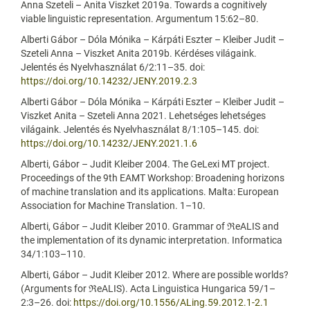
Anna Szeteli – Anita Viszket 2019a. Towards a cognitively
viable linguistic representation. Argumentum 15:62–80.
Alberti Gábor – Dóla Mónika – Kárpáti Eszter – Kleiber Judit –
Szeteli Anna – Viszket Anita 2019b. Kérdéses világaink.
Jelentés és Nyelvhasználat 6/2:11–35. doi:
https://doi.org/10.14232/JENY.2019.2.3
Alberti Gábor – Dóla Mónika – Kárpáti Eszter – Kleiber Judit –
Viszket Anita – Szeteli Anna 2021. Lehetséges lehetséges
világaink. Jelentés és Nyelvhasználat 8/1:105–145. doi:
https://doi.org/10.14232/JENY.2021.1.6
Alberti, Gábor – Judit Kleiber 2004. The GeLexi MT project.
Proceedings of the 9th EAMT Workshop: Broadening horizons
of machine translation and its applications. Malta: European
Association for Machine Translation. 1–10.
Alberti, Gábor – Judit Kleiber 2010. Grammar of ℜeALIS and
the implementation of its dynamic interpretation. Informatica
34/1:103–110.
Alberti, Gábor – Judit Kleiber 2012. Where are possible worlds?
(Arguments for ℜeALIS). Acta Linguistica Hungarica 59/1–
2:3–26. doi:
https://doi.org/10.1556/ALing.59.2012.1-2.1