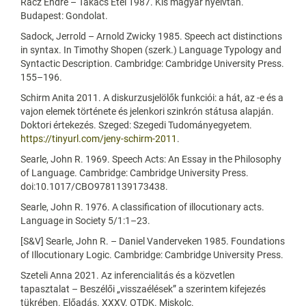
Rácz Endre – Takács Etel 1987. Kis magyar nyelvtan.
Budapest: Gondolat.
Sadock, Jerrold – Arnold Zwicky 1985. Speech act distinctions
in syntax. In Timothy Shopen (szerk.) Language Typology and
Syntactic Description. Cambridge: Cambridge University Press.
155–196.
Schirm Anita 2011. A diskurzusjelölők funkciói: a hát, az -e és a
vajon elemek története és jelenkori szinkrón státusa alapján.
Doktori értekezés. Szeged: Szegedi Tudományegyetem.
https://tinyurl.com/jeny-schirm-2011
.
Searle, John R. 1969. Speech Acts: An Essay in the Philosophy
of Language. Cambridge: Cambridge University Press.
doi:10.1017/CBO9781139173438.
Searle, John R. 1976. A classification of illocutionary acts.
Language in Society 5/1:1–23.
[S&V] Searle, John R. – Daniel Vanderveken 1985. Foundations
of Illocutionary Logic. Cambridge: Cambridge University Press.
Szeteli Anna 2021. Az inferencialitás és a közvetlen
tapasztalat – Beszélői „visszaélések” a szerintem kifejezés
tükrében. Előadás. XXXV. OTDK. Miskolc.