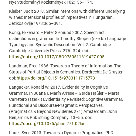
Nyelvtudományi Közlemények 102:136–174.
Kleiber, Judit 2018. Similar intentions with different underlying
wishes: Intensional profiles of imperatives in Hungarian.
Jezikoslovlje 19/3:365–391.
König, Ekkehard – Peter Siemund 2007. Speech act
distinctions in grammar. In Timothy Shopen (szerk.) Language
Typology and Syntactic Description. Vol. 2. Cambridge:
Cambridge University Press. 276–324. doi:
https://doi.org/10.1017/CBO9780511619427.005
Landman, Fred 1986. Towards a Theory of Information: The
Status of Partial Objects in Semantics. Dordrecht: De Gruyter.
doi:
https://doi.org/10.1515/9783111715773
Langacker, Ronald W. 2017. Evidentiality in Cognitive
Grammar. In Juana I. Marín Arrese – Gerda Haßler – Marta
Carretero (szerk.) Evidentiality Revisited: Cognitive Grammar,
Functional and Discourse-Pragmatic Perspectives.
(Pragmatics & Beyond New Series 271) Amsterdam: John
Benjamins Publishing Company. 13–55. doi:
https://doi.org/10.1075/pbns.271.02lan
Lauer, Sven 2013. Towards a Dynamic Pragmatics. PhD