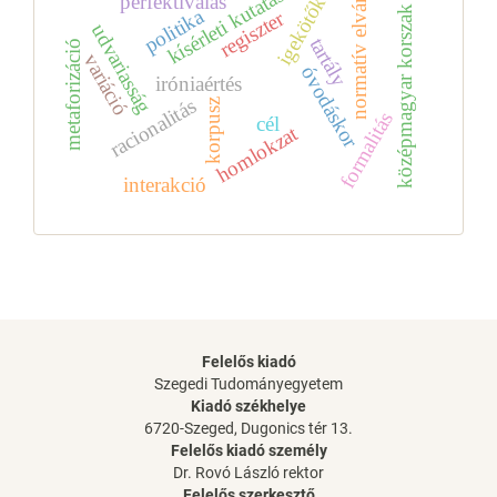
normatív elvárások
kísérleti kutatás
perfektiválás
igekötők
középmagyar korszak
politika
regiszter
udvariasság
tartály
metaforizáció
variáció
óvodáskor
iróniaértés
racionalitás
korpusz
formalitás
cél
homlokzat
interakció
Felelős kiadó
Szegedi Tudományegyetem
Kiadó székhelye
6720-Szeged, Dugonics tér 13.
Felelős kiadó személy
Dr. Rovó László rektor
Felelős szerkesztő