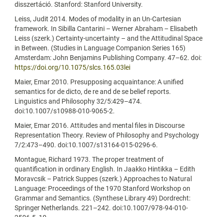
disszertáció. Stanford: Stanford University.
Leiss, Judit 2014. Modes of modality in an Un-Cartesian
framework. In Sibilla Cantarini – Werner Abraham – Elisabeth
Leiss (szerk.) Certainty-uncertainty – and the Attitudinal Space
in Between. (Studies in Language Companion Series 165)
Amsterdam: John Benjamins Publishing Company. 47–62. doi:
https://doi.org/10.1075/slcs.165.03lei
Maier, Emar 2010. Presupposing acquaintance: A unified
semantics for de dicto, de re and de se belief reports.
Linguistics and Philosophy 32/5:429–474.
doi:10.1007/s10988-010-9065-2.
Maier, Emar 2016. Attitudes and mental files in Discourse
Representation Theory. Review of Philosophy and Psychology
7/2:473–490. doi:10.1007/s13164-015-0296-6.
Montague, Richard 1973. The proper treatment of
quantification in ordinary English. In Jaakko Hintikka – Edith
Moravcsik – Patrick Suppes (szerk.) Approaches to Natural
Language: Proceedings of the 1970 Stanford Workshop on
Grammar and Semantics. (Synthese Library 49) Dordrecht:
Springer Netherlands. 221–242. doi:10.1007/978-94-010-