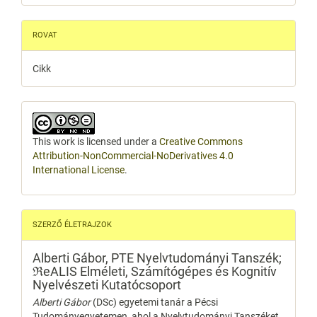
ROVAT
Cikk
This work is licensed under a
Creative Commons
Attribution-NonCommercial-NoDerivatives 4.0
International License
.
SZERZŐ ÉLETRAJZOK
Alberti Gábor,
PTE Nyelvtudományi Tanszék;
ℜeALIS Elméleti, Számítógépes és Kognitív
Nyelvészeti Kutatócsoport
Alberti Gábor
(DSc) egyetemi tanár a Pécsi
Tudományegyetemen, ahol a Nyelvtudományi Tanszéket