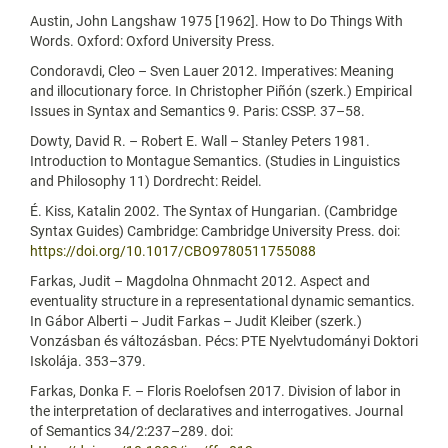
Austin, John Langshaw 1975 [1962]. How to Do Things With
Words. Oxford: Oxford University Press.
Condoravdi, Cleo – Sven Lauer 2012. Imperatives: Meaning
and illocutionary force. In Christopher Piñón (szerk.) Empirical
Issues in Syntax and Semantics 9. Paris: CSSP. 37–58.
Dowty, David R. – Robert E. Wall – Stanley Peters 1981.
Introduction to Montague Semantics. (Studies in Linguistics
and Philosophy 11) Dordrecht: Reidel.
É. Kiss, Katalin 2002. The Syntax of Hungarian. (Cambridge
Syntax Guides) Cambridge: Cambridge University Press. doi:
https://doi.org/10.1017/CBO9780511755088
Farkas, Judit – Magdolna Ohnmacht 2012. Aspect and
eventuality structure in a representational dynamic semantics.
In Gábor Alberti – Judit Farkas – Judit Kleiber (szerk.)
Vonzásban és változásban. Pécs: PTE Nyelvtudományi Doktori
Iskolája. 353–379.
Farkas, Donka F. – Floris Roelofsen 2017. Division of labor in
the interpretation of declaratives and interrogatives. Journal
of Semantics 34/2:237–289. doi: