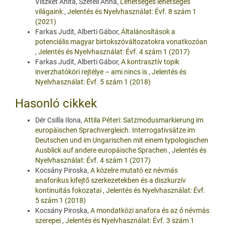
Viszket Anita, Szeteli Anna,
Lehetséges lehetséges
világaink
,
Jelentés és Nyelvhasználat: Évf. 8 szám 1
(2021)
Farkas Judit, Alberti Gábor,
Általánosítások a
potenciális magyar birtokszóváltozatokra vonatkozóan
,
Jelentés és Nyelvhasználat: Évf. 4 szám 1 (2017)
Farkas Judit, Alberti Gábor,
A kontrasztív topik
inverzhatóköri rejtélye – ami nincs is
,
Jelentés és
Nyelvhasználat: Évf. 5 szám 1 (2018)
Hasonló cikkek
Dér Csilla Ilona,
Attila Péteri: Satzmodusmarkierung im
europäischen Sprachvergleich. Interrogativsätze im
Deutschen und im Ungarischen mit einem typologischen
Ausblick auf andere europäische Sprachen
,
Jelentés és
Nyelvhasználat: Évf. 4 szám 1 (2017)
Kocsány Piroska,
A közelre mutató ez névmás
anaforikus kifejtő szerkezetekben és a diszkurzív
kontinuitás fokozatai
,
Jelentés és Nyelvhasználat: Évf.
5 szám 1 (2018)
Kocsány Piroska,
A mondatközi anafora és az ő névmás
szerepei
,
Jelentés és Nyelvhasználat: Évf. 3 szám 1