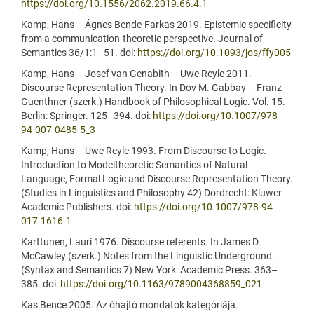
https://doi.org/10.1556/2062.2019.66.4.1
Kamp, Hans – Ágnes Bende-Farkas 2019. Epistemic specificity
from a communication-theoretic perspective. Journal of
Semantics 36/1:1–51. doi:
https://doi.org/10.1093/jos/ffy005
Kamp, Hans – Josef van Genabith – Uwe Reyle 2011.
Discourse Representation Theory. In Dov M. Gabbay – Franz
Guenthner (szerk.) Handbook of Philosophical Logic. Vol. 15.
Berlin: Springer. 125–394. doi:
https://doi.org/10.1007/978-
94-007-0485-5_3
Kamp, Hans – Uwe Reyle 1993. From Discourse to Logic.
Introduction to Modeltheoretic Semantics of Natural
Language, Formal Logic and Discourse Representation Theory.
(Studies in Linguistics and Philosophy 42) Dordrecht: Kluwer
Academic Publishers. doi:
https://doi.org/10.1007/978-94-
017-1616-1
Karttunen, Lauri 1976. Discourse referents. In James D.
McCawley (szerk.) Notes from the Linguistic Underground.
(Syntax and Semantics 7) New York: Academic Press. 363–
385. doi:
https://doi.org/10.1163/9789004368859_021
Kas Bence 2005. Az óhajtó mondatok kategóriája.