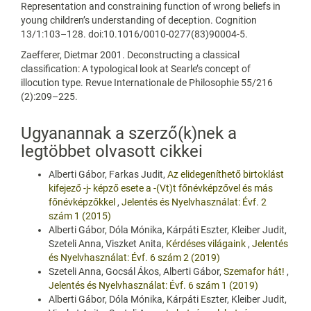
Representation and constraining function of wrong beliefs in
young children’s understanding of deception. Cognition
13/1:103–128. doi:10.1016/0010-0277(83)90004-5.
Zaefferer, Dietmar 2001. Deconstructing a classical
classification: A typological look at Searle’s concept of
illocution type. Revue Internationale de Philosophie 55/216
(2):209–225.
Ugyanannak a szerző(k)nek a
legtöbbet olvasott cikkei
Alberti Gábor, Farkas Judit,
Az elidegeníthető birtoklást
kifejező -j- képző esete a -(Vt)t főnévképzővel és más
főnévképzőkkel
,
Jelentés és Nyelvhasználat: Évf. 2
szám 1 (2015)
Alberti Gábor, Dóla Mónika, Kárpáti Eszter, Kleiber Judit,
Szeteli Anna, Viszket Anita,
Kérdéses világaink
,
Jelentés
és Nyelvhasználat: Évf. 6 szám 2 (2019)
Szeteli Anna, Gocsál Ákos, Alberti Gábor,
Szemafor hát!
,
Jelentés és Nyelvhasználat: Évf. 6 szám 1 (2019)
Alberti Gábor, Dóla Mónika, Kárpáti Eszter, Kleiber Judit,