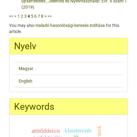
újraértékelés
,
Jelentés és Nyelvhasználat: Évf. 6 szám 1
(2019)
<<
<
1
2
3
4
5
6
7
8
>
>>
You may also
Haladó hasonlósági keresés indítása
for this
article.
Nyelv
Magyar
English
Keywords
klaszterezés
attitűddeixis