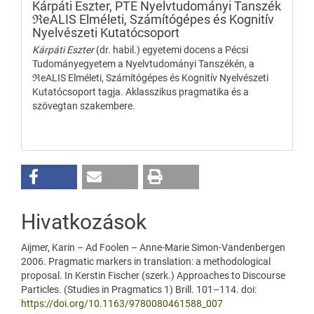
Kárpáti Eszter,
PTE Nyelvtudományi Tanszék
ℜeALIS Elméleti, Számítógépes és Kognitív
Nyelvészeti Kutatócsoport
Kárpáti Eszter
(dr. habil.) egyetemi docens a Pécsi
Tudományegyetem a Nyelvtudományi Tanszékén, a
ℜeALIS Elméleti, Számítógépes és Kognitív Nyelvészeti
Kutatócsoport tagja. Aklasszikus pragmatika és a
szövegtan szakembere.
Hivatkozások
Aijmer, Karin – Ad Foolen – Anne-Marie Simon-Vandenbergen
2006. Pragmatic markers in translation: a methodological
proposal. In Kerstin Fischer (szerk.) Approaches to Discourse
Particles. (Studies in Pragmatics 1) Brill. 101–114. doi:
https://doi.org/10.1163/9780080461588_007