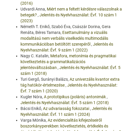
(2016)
Udvardi Anna,
Miért nem a feltett kérdésre válaszolnak a
betegek?
,
Jelentés és Nyelvhasználat: Évf. 10 szám 1
(2023)
Németh T. Enikő, Szabó Éva, Császár Dorina, Gera
Renáta, Béres Tamara,
Esettanulmány a vizuális
modalitású nem verbális viselkedés multimodális
kommunikációban betöltött szerepéről
,
Jelentés és
Nyelvhasználat: Évf. 9 szám 1 (2022)
Nagy C. Katalin,
Metafora, metonímia és pragmatikai
következtetés a grammatikalizációs
jelentésváltozásban
,
Jelentés és Nyelvhasználat: Évf. 5
szám 1 (2018)
Turi Gergő, Surányi Balázs,
Az univerzális kvantor extra
tág hatókör-értelmezése
,
Jelentés és Nyelvhasználat:
Évf. 7 szám 1 (2020)
Kugler Nóra,
A prototipikus (poláris) antonimák
,
Jelentés és Nyelvhasználat: Évf. 5 szám 1 (2018)
Bácsi Enikő,
Az udvariasság fokozatai
,
Jelentés és
Nyelvhasználat: Évf. 11 szám 1 (2024)
Varga Mónika,
Az evidencialitás kifejezéseiről
boszorkányperekben: következtetés, értékelés és