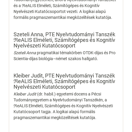
és a ℜeALIS Elméleti, Számítógépes és Kognitív
Nyelvészeti Kutatócsoportot vezeti. A logikai alapú
formális pragmaszemantikai megközelítések kutatója.
Szeteli Anna,
PTE Nyelvtudományi Tanszék
ℜeALIS Elméleti, Számítógépes és Kognitív
Nyelvészeti Kutatócsoport
Szeteli Anna
pragmatikai témakörben OTDK-díjas és Pro
Scientia-díjas biológia–német szakos hallgató.
Kleiber Judit,
PTE Nyelvtudományi Tanszék
ℜeALIS Elméleti, Számítógépes és Kognitív
Nyelvészeti Kutatócsoport
Kleiber Judit
(dr. habil.) egyetemi docens a Pécsi
Tudományegyetem a Nyelvtudományi Tanszékén, a
ℜeALIS Elméleti, Számítógépes és Kognitív Nyelvészeti
Kutatócsoport tagja. A logikai alapú formális
pragmaszemantikai megközelítések kutatója.