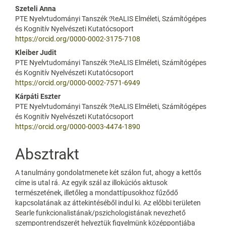
Content
Szeteli Anna
PTE Nyelvtudományi Tanszék ℜeALIS Elméleti, Számítógépes
és Kognitív Nyelvészeti Kutatócsoport
https://orcid.org/0000-0002-3175-7108
Kleiber Judit
PTE Nyelvtudományi Tanszék ℜeALIS Elméleti, Számítógépes
és Kognitív Nyelvészeti Kutatócsoport
https://orcid.org/0000-0002-7571-6949
Kárpáti Eszter
PTE Nyelvtudományi Tanszék ℜeALIS Elméleti, Számítógépes
és Kognitív Nyelvészeti Kutatócsoport
https://orcid.org/0000-0003-4474-1890
Absztrakt
A tanulmány gondolatmenete két szálon fut, ahogy a kettős
címe is utal rá. Az egyik szál az illokúciós aktusok
természetének, illetőleg a mondattípusokhoz fűződő
kapcsolatának az áttekintéséből indul ki. Az előbbi területen
Searle funkcionalistának/pszichologistának nevezhető
szempontrendszerét helyeztük figyelmünk középpontjába