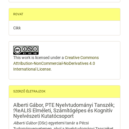
ROVAT
Cikk
This work is licensed under a
Creative Commons
Attribution-NonCommercial-NoDerivatives 4.0
International License
.
SZERZŐ ÉLETRAJZOK
Alberti Gábor,
PTE Nyelvtudományi Tanszék;
ℜeALIS Elméleti, Számítógépes és Kognitív
Nyelvészeti Kutatócsoport
Alberti Gábor
(DSc) egyetemi tanár a Pécsi
Tudományegyetemen, ahol a Nyelvtudományi Tanszéket