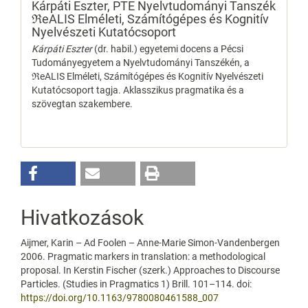
Kárpáti Eszter,
PTE Nyelvtudományi Tanszék
ℜeALIS Elméleti, Számítógépes és Kognitív
Nyelvészeti Kutatócsoport
Kárpáti Eszter
(dr. habil.) egyetemi docens a Pécsi
Tudományegyetem a Nyelvtudományi Tanszékén, a
ℜeALIS Elméleti, Számítógépes és Kognitív Nyelvészeti
Kutatócsoport tagja. Aklasszikus pragmatika és a
szövegtan szakembere.
Hivatkozások
Aijmer, Karin – Ad Foolen – Anne-Marie Simon-Vandenbergen
2006. Pragmatic markers in translation: a methodological
proposal. In Kerstin Fischer (szerk.) Approaches to Discourse
Particles. (Studies in Pragmatics 1) Brill. 101–114. doi:
https://doi.org/10.1163/9780080461588_007