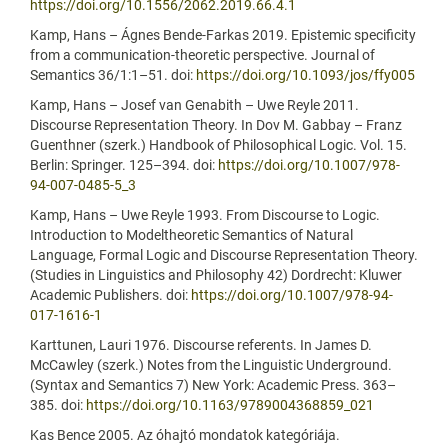
https://doi.org/10.1556/2062.2019.66.4.1
Kamp, Hans – Ágnes Bende-Farkas 2019. Epistemic specificity
from a communication-theoretic perspective. Journal of
Semantics 36/1:1–51. doi:
https://doi.org/10.1093/jos/ffy005
Kamp, Hans – Josef van Genabith – Uwe Reyle 2011.
Discourse Representation Theory. In Dov M. Gabbay – Franz
Guenthner (szerk.) Handbook of Philosophical Logic. Vol. 15.
Berlin: Springer. 125–394. doi:
https://doi.org/10.1007/978-
94-007-0485-5_3
Kamp, Hans – Uwe Reyle 1993. From Discourse to Logic.
Introduction to Modeltheoretic Semantics of Natural
Language, Formal Logic and Discourse Representation Theory.
(Studies in Linguistics and Philosophy 42) Dordrecht: Kluwer
Academic Publishers. doi:
https://doi.org/10.1007/978-94-
017-1616-1
Karttunen, Lauri 1976. Discourse referents. In James D.
McCawley (szerk.) Notes from the Linguistic Underground.
(Syntax and Semantics 7) New York: Academic Press. 363–
385. doi:
https://doi.org/10.1163/9789004368859_021
Kas Bence 2005. Az óhajtó mondatok kategóriája.