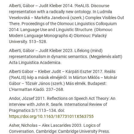
Alberti, Gábor – Judit Kleiber 2014. ℜeALIS. Discourse
representation with a radically new ontology. In Ludmila
Veselovská – Markéta Janebová (szerk.) Complex Visibles Out
There. Proceedings of the Olomouc Linguistics Colloquium
2014: Language Use and Linguistic Structure. (Olomouc
Modern Language Monographs 4) Olomouc: Palacký
University. 513–528.
Alberti, Gábor – Judit Kleiber 2023. Lifelong (mind)
representationalism in dynamic semantics. (Megjelenés alatt)
Acta Linguistica Academica.
Alberti Gábor – Kleiber Judit – Kárpáti Eszter 2017. Reális
(ℜeALIS) kép a másik elméjéről. In Márton Miklós – Molnár
Gábor – Tőzsér János (szerk.) Más elmék. Budapest:
L’Harmattan Kiadó. 237–268.
Andor, József 2011. Reflections on Speech Act Theory: An
interview with John R. Searle. International Review of
Pragmatics 3/1:113–134. doi:
https://doi.org/10.1163/187731011X563755
Asher, Nicholas – Alex Lascarides 2003. Logics of
Conversation. Cambridge: Cambridge University Press.