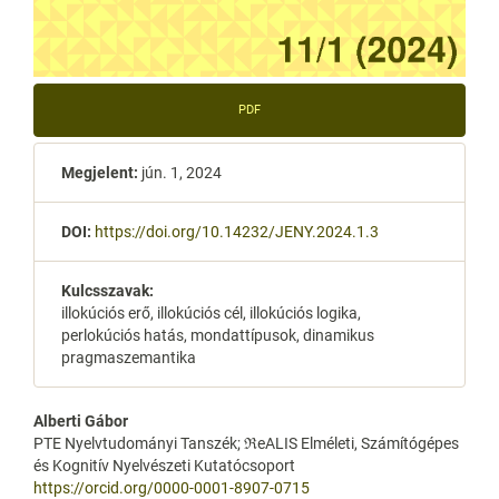
PDF
Megjelent:
jún. 1, 2024
DOI:
https://doi.org/10.14232/JENY.2024.1.3
Kulcsszavak:
illokúciós erő, illokúciós cél, illokúciós logika,
perlokúciós hatás, mondattípusok, dinamikus
pragmaszemantika
Main
Alberti Gábor
PTE Nyelvtudományi Tanszék; ℜeALIS Elméleti, Számítógépes
Article
és Kognitív Nyelvészeti Kutatócsoport
https://orcid.org/0000-0001-8907-0715