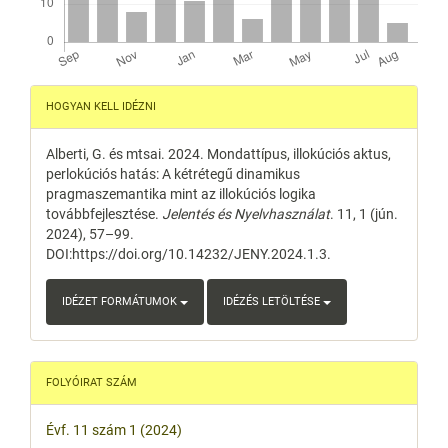
Article
HOGYAN KELL IDÉZNI
Details
Alberti, G. és mtsai. 2024. Mondattípus, illokúciós aktus,
perlokúciós hatás: A kétrétegű dinamikus
pragmaszemantika mint az illokúciós logika
továbbfejlesztése.
Jelentés és Nyelvhasználat
. 11, 1 (jún.
2024), 57–99.
DOI:https://doi.org/10.14232/JENY.2024.1.3.
IDÉZET FORMÁTUMOK
IDÉZÉS LETÖLTÉSE
FOLYÓIRAT SZÁM
Évf. 11 szám 1 (2024)