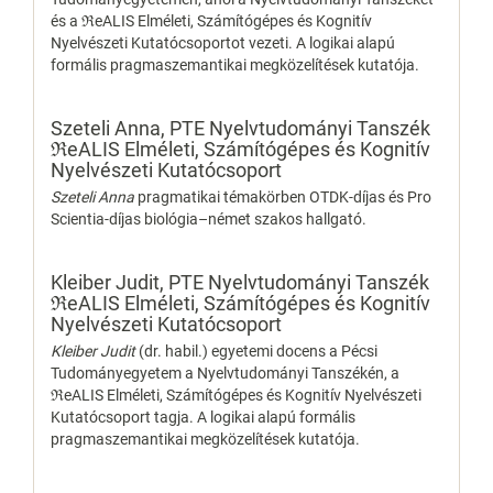
és a ℜeALIS Elméleti, Számítógépes és Kognitív
Nyelvészeti Kutatócsoportot vezeti. A logikai alapú
formális pragmaszemantikai megközelítések kutatója.
Szeteli Anna,
PTE Nyelvtudományi Tanszék
ℜeALIS Elméleti, Számítógépes és Kognitív
Nyelvészeti Kutatócsoport
Szeteli Anna
pragmatikai témakörben OTDK-díjas és Pro
Scientia-díjas biológia–német szakos hallgató.
Kleiber Judit,
PTE Nyelvtudományi Tanszék
ℜeALIS Elméleti, Számítógépes és Kognitív
Nyelvészeti Kutatócsoport
Kleiber Judit
(dr. habil.) egyetemi docens a Pécsi
Tudományegyetem a Nyelvtudományi Tanszékén, a
ℜeALIS Elméleti, Számítógépes és Kognitív Nyelvészeti
Kutatócsoport tagja. A logikai alapú formális
pragmaszemantikai megközelítések kutatója.