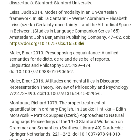
disszertáció. Stanford: Stanford University.
Leiss, Judit 2014. Modes of modality in an Un-Cartesian
framework. In Sibilla Cantarini – Werner Abraham – Elisabeth
Leiss (szerk.) Certainty-uncertainty – and the Attitudinal Space
in Between. (Studies in Language Companion Series 165)
Amsterdam: John Benjamins Publishing Company. 47–62. doi:
https://doi.org/10.1075/slcs.165.03lei
Maier, Emar 2010. Presupposing acquaintance: A unified
semantics for de dicto, de re and de se belief reports.
Linguistics and Philosophy 32/5:429–474.
doi:10.1007/s10988-010-9065-2.
Maier, Emar 2016. Attitudes and mental files in Discourse
Representation Theory. Review of Philosophy and Psychology
7/2:473–490. doi:10.1007/s13164-015-0296-6.
Montague, Richard 1973. The proper treatment of
quantification in ordinary English. In Jaakko Hintikka – Edith
Moravcsik – Patrick Suppes (szerk.) Approaches to Natural
Language: Proceedings of the 1970 Stanford Workshop on
Grammar and Semantics. (Synthese Library 49) Dordrecht:
Springer Netherlands. 221–242. doi:10.1007/978-94-010-