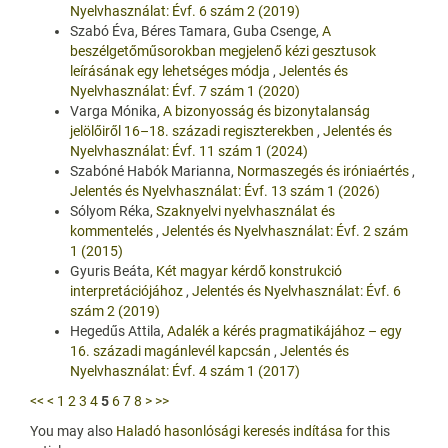
Nyelvhasználat: Évf. 6 szám 2 (2019)
Szabó Éva, Béres Tamara, Guba Csenge,
A
beszélgetőműsorokban megjelenő kézi gesztusok
leírásának egy lehetséges módja
,
Jelentés és
Nyelvhasználat: Évf. 7 szám 1 (2020)
Varga Mónika,
A bizonyosság és bizonytalanság
jelölőiről 16–18. századi regiszterekben
,
Jelentés és
Nyelvhasználat: Évf. 11 szám 1 (2024)
Szabóné Habók Marianna,
Normaszegés és iróniaértés
,
Jelentés és Nyelvhasználat: Évf. 13 szám 1 (2026)
Sólyom Réka,
Szaknyelvi nyelvhasználat és
kommentelés
,
Jelentés és Nyelvhasználat: Évf. 2 szám
1 (2015)
Gyuris Beáta,
Két magyar kérdő konstrukció
interpretációjához
,
Jelentés és Nyelvhasználat: Évf. 6
szám 2 (2019)
Hegedűs Attila,
Adalék a kérés pragmatikájához – egy
16. századi magánlevél kapcsán
,
Jelentés és
Nyelvhasználat: Évf. 4 szám 1 (2017)
<<
<
1
2
3
4
5
6
7
8
>
>>
You may also
Haladó hasonlósági keresés indítása
for this