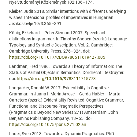
Nyelvtudományi Közlemények 102:136–174.
Kleiber, Judit 2018. Similar intentions with different underlying
wishes: Intensional profiles of imperatives in Hungarian.
Jezikoslovlje 19/3:365–391.
König, Ekkehard – Peter Siemund 2007. Speech act
distinctions in grammar. In Timothy Shopen (szerk.) Language
Typology and Syntactic Description. Vol. 2. Cambridge:
Cambridge University Press. 276–324. doi:
https://doi.org/10.1017/CBO9780511619427.005
Landman, Fred 1986. Towards a Theory of Information: The
Status of Partial Objects in Semantics. Dordrecht: De Gruyter.
doi:
https://doi.org/10.1515/9783111715773
Langacker, Ronald W. 2017. Evidentiality in Cognitive
Grammar. In Juana I. Marín Arrese – Gerda Haßler – Marta
Carretero (szerk.) Evidentiality Revisited: Cognitive Grammar,
Functional and Discourse-Pragmatic Perspectives.
(Pragmatics & Beyond New Series 271) Amsterdam: John
Benjamins Publishing Company. 13–55. doi:
https://doi.org/10.1075/pbns.271.02lan
Lauer, Sven 2013. Towards a Dynamic Pragmatics. PhD