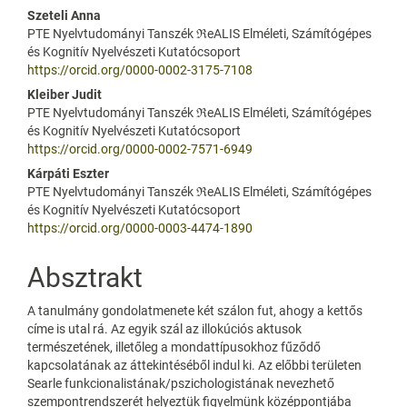
Content
Szeteli Anna
PTE Nyelvtudományi Tanszék ℜeALIS Elméleti, Számítógépes
és Kognitív Nyelvészeti Kutatócsoport
https://orcid.org/0000-0002-3175-7108
Kleiber Judit
PTE Nyelvtudományi Tanszék ℜeALIS Elméleti, Számítógépes
és Kognitív Nyelvészeti Kutatócsoport
https://orcid.org/0000-0002-7571-6949
Kárpáti Eszter
PTE Nyelvtudományi Tanszék ℜeALIS Elméleti, Számítógépes
és Kognitív Nyelvészeti Kutatócsoport
https://orcid.org/0000-0003-4474-1890
Absztrakt
A tanulmány gondolatmenete két szálon fut, ahogy a kettős
címe is utal rá. Az egyik szál az illokúciós aktusok
természetének, illetőleg a mondattípusokhoz fűződő
kapcsolatának az áttekintéséből indul ki. Az előbbi területen
Searle funkcionalistának/pszichologistának nevezhető
szempontrendszerét helyeztük figyelmünk középpontjába