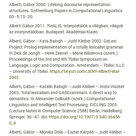
Alberti, Gábor 2000. Lifelong discourse representation
structures. Gothenburg Papers in Computational Linguistics
00–5:13–20.
Alberti Gábor 2011. ℜeALIS. Interpretálók a világban, világok
az interpretálóban. Budapest: Akadémiai Kiadó.
Alberti, Gábor – Kata Balogh – Judit Kleiber 2002. GeLexi
Project: Prolog implementation of a totally lexicalist grammar.
In Dick de Jongh – Henk Zeevat – Marie Nilsenova (szerk.)
Proceedings of the 3rd and 4th Tbilisi Symposium on
Language, Logic and Computation. Amsterdam – Tbilisi: ILLC
– University of Tbilisi.
https://tinyurl.com/JENY-Alberti-etal-
2002
.
Alberti, Gábor – Katalin Balogh – Judit Kleiber – Anita Viszket
2003. Total lexicalism and GASGrammars: A direct way to
semantics. In Alexander Gelbukh (szerk.) Computational
Linguistics and Intelligent Text Processing. CICLING 2003.
(Lecture Notes in Computer Science 2588) Berlin, Heidelberg:
Springer. 36–47. doi:
https://doi.org/10.1007/3-540-36456-
0_4
Alberti, Gábor – Mónika Dóla – Eszter Kárpáti – Judit Kleiber –