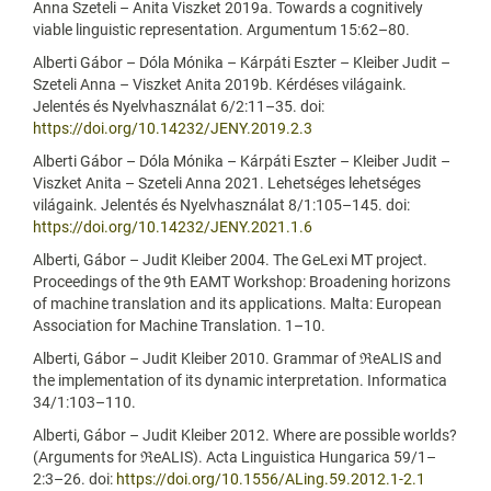
Anna Szeteli – Anita Viszket 2019a. Towards a cognitively
viable linguistic representation. Argumentum 15:62–80.
Alberti Gábor – Dóla Mónika – Kárpáti Eszter – Kleiber Judit –
Szeteli Anna – Viszket Anita 2019b. Kérdéses világaink.
Jelentés és Nyelvhasználat 6/2:11–35. doi:
https://doi.org/10.14232/JENY.2019.2.3
Alberti Gábor – Dóla Mónika – Kárpáti Eszter – Kleiber Judit –
Viszket Anita – Szeteli Anna 2021. Lehetséges lehetséges
világaink. Jelentés és Nyelvhasználat 8/1:105–145. doi:
https://doi.org/10.14232/JENY.2021.1.6
Alberti, Gábor – Judit Kleiber 2004. The GeLexi MT project.
Proceedings of the 9th EAMT Workshop: Broadening horizons
of machine translation and its applications. Malta: European
Association for Machine Translation. 1–10.
Alberti, Gábor – Judit Kleiber 2010. Grammar of ℜeALIS and
the implementation of its dynamic interpretation. Informatica
34/1:103–110.
Alberti, Gábor – Judit Kleiber 2012. Where are possible worlds?
(Arguments for ℜeALIS). Acta Linguistica Hungarica 59/1–
2:3–26. doi:
https://doi.org/10.1556/ALing.59.2012.1-2.1