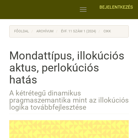
Main
BEJELENTKEZÉS
Navigation
Toggle
Main
navigation
Content
Sidebar
FŐOLDAL
ARCHÍVUM
ÉVF. 11 SZÁM 1 (2024)
CIKK
Mondattípus, illokúciós
aktus, perlokúciós
hatás
A kétrétegű dinamikus
pragmaszemantika mint az illokúciós
logika továbbfejlesztése
Article
Sidebar