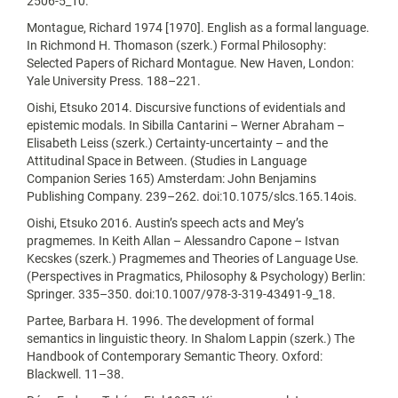
2506-5_10.
Montague, Richard 1974 [1970]. English as a formal language.
In Richmond H. Thomason (szerk.) Formal Philosophy:
Selected Papers of Richard Montague. New Haven, London:
Yale University Press. 188–221.
Oishi, Etsuko 2014. Discursive functions of evidentials and
epistemic modals. In Sibilla Cantarini – Werner Abraham –
Elisabeth Leiss (szerk.) Certainty-uncertainty – and the
Attitudinal Space in Between. (Studies in Language
Companion Series 165) Amsterdam: John Benjamins
Publishing Company. 239–262. doi:10.1075/slcs.165.14ois.
Oishi, Etsuko 2016. Austin’s speech acts and Mey’s
pragmemes. In Keith Allan – Alessandro Capone – Istvan
Kecskes (szerk.) Pragmemes and Theories of Language Use.
(Perspectives in Pragmatics, Philosophy & Psychology) Berlin:
Springer. 335–350. doi:10.1007/978-3-319-43491-9_18.
Partee, Barbara H. 1996. The development of formal
semantics in linguistic theory. In Shalom Lappin (szerk.) The
Handbook of Contemporary Semantic Theory. Oxford:
Blackwell. 11–38.