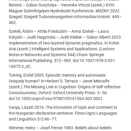
Berend – Gábor Gosztolya – Veronika Vincze (szerk.) XVIII.
Magyar Számítógépes Nyelvészeti Konferencia. MSZNY 2022.
Szeged: Szegedi Tudományegyetem Informatikai Intézet. 449–
462.
Szeteli, Ádám – Attila Friedszám – Anna Szeteli – Laura
Kárpáti – Judit Hagymási – Judit Kleiber – Gábor Alberti 2023.
Implementation of two-layered dynamic pragmatics. In Kohei
Arai (szerk.) Intelligent Systems and Applications. (Lecture
Notes in Networks and Systems 544) Cham: Springer
International Publishing. 572–589. doi:10.1007/978-3-031-
16075-2_42.
Tulving, Endel 2005. Episodic memory and autonoesis:
Uniquely human? In Herbert S. Terrace – Janet Metcalfe
(szerk.) The Missing Link in Cognition: Origins of Self-reflective
Consciousness. Oxford: Oxford University Press. 3–56.
doi:10.1093/acprof:oso/9780195161564.003.0001.
Varga, László 2016. The intonation of topic and comment in
the Hungarian declarative sentence. Finno-Ugric Languages
and Linguistics 5/2:46–77.
Wimmer, Heinz – Josef Perner 1983. Beliefs about beliefs: