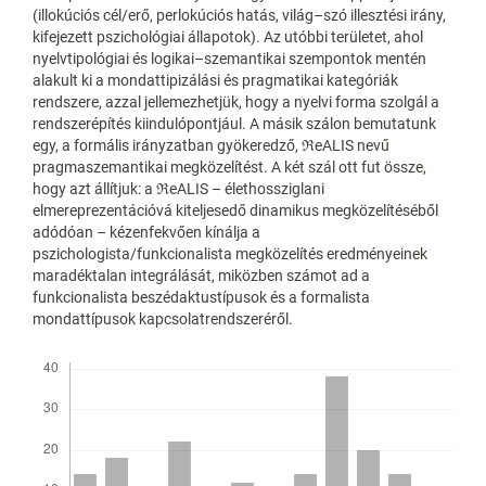
(illokúciós cél/erő, perlokúciós hatás, világ–szó illesztési irány,
kifejezett pszichológiai állapotok). Az utóbbi területet, ahol
nyelvtipológiai és logikai–szemantikai szempontok mentén
alakult ki a mondattipizálási és pragmatikai kategóriák
rendszere, azzal jellemezhetjük, hogy a nyelvi forma szolgál a
rendszerépítés kiindulópontjául. A másik szálon bemutatunk
egy, a formális irányzatban gyökeredző, ℜeALIS nevű
pragmaszemantikai megközelítést. A két szál ott fut össze,
hogy azt állítjuk: a ℜeALIS – élethossziglani
elmereprezentációvá kiteljesedő dinamikus megközelítéséből
adódóan – kézenfekvően kínálja a
pszichologista/funkcionalista megközelítés eredményeinek
maradéktalan integrálását, miközben számot ad a
funkcionalista beszédaktustípusok és a formalista
mondattípusok kapcsolatrendszeréről.
Letöltések