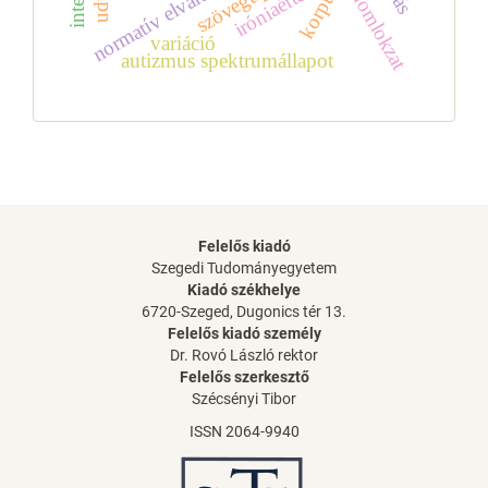
normatív elvárások
szövegtípus
korpusz
iróniaértés
homlokzat
variáció
autizmus spektrumállapot
Felelős kiadó
Szegedi Tudományegyetem
Kiadó székhelye
6720-Szeged, Dugonics tér 13.
Felelős kiadó személy
Dr. Rovó László rektor
Felelős szerkesztő
Szécsényi Tibor
ISSN 2064-9940