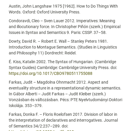
Austin, John Langshaw 1975 [1962]. How to Do Things With
Words. Oxford: Oxford University Press.
Condoravdi, Cleo – Sven Lauer 2012. Imperatives: Meaning
and illocutionary force. In Christopher Piñón (szerk.) Empirical
Issues in Syntax and Semantics 9. Paris: CSSP. 37–58.
Dowty, David R. – Robert E. Wall – Stanley Peters 1981.
Introduction to Montague Semantics. (Studies in Linguistics
and Philosophy 11) Dordrecht: Reidel.
É. Kiss, Katalin 2002. The Syntax of Hungarian. (Cambridge
Syntax Guides) Cambridge: Cambridge University Press. doi:
https://doi.org/10.1017/CBO9780511755088
Farkas, Judit – Magdolna Ohnmacht 2012. Aspect and
eventuality structure in a representational dynamic semantics.
In Gábor Alberti – Judit Farkas – Judit Kleiber (szerk.)
Vonzásban és változásban. Pécs: PTE Nyelvtudományi Doktori
Iskolája. 353–379.
Farkas, Donka F. – Floris Roelofsen 2017. Division of labor in
the interpretation of declaratives and interrogatives. Journal
of Semantics 34/2:237–289. doi: