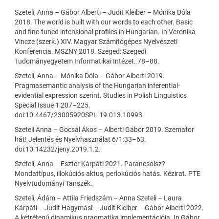
Szeteli, Anna – Gábor Alberti – Judit Kleiber – Mónika Dóla
2018. The world is built with our words to each other. Basic
and fine-tuned intensional profiles in Hungarian. In Veronika
Vincze (szerk.) XIV. Magyar Számítógépes Nyelvészeti
Konferencia. MSZNY 2018. Szeged: Szegedi
Tudományegyetem Informatikai Intézet. 78–88.
Szeteli, Anna – Mónika Dóla – Gábor Alberti 2019.
Pragmasemantic analysis of the Hungarian inferential-
evidential expression szerint. Studies in Polish Linguistics
Special Issue 1:207–225.
doi:10.4467/23005920SPL.19.013.10993.
Szeteli Anna – Gocsál Ákos – Alberti Gábor 2019. Szemafor
hát! Jelentés és Nyelvhasználat 6/1:33–63.
doi:10.14232/jeny.2019.1.2.
Szeteli, Anna – Eszter Kárpáti 2021. Parancsolsz?
Mondattípus, illokúciós aktus, perlokúciós hatás. Kézirat. PTE
Nyelvtudományi Tanszék.
Szeteli, Ádám – Attila Friedszám – Anna Szeteli – Laura
Kárpáti – Judit Hagymási – Judit Kleiber – Gábor Alberti 2022.
A kétrétegű dinamikus pragmatika implementációja. In Gábor