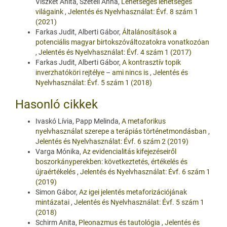
Viszket Anita, Szeteli Anna,
Lehetséges lehetséges
világaink
,
Jelentés és Nyelvhasználat: Évf. 8 szám 1
(2021)
Farkas Judit, Alberti Gábor,
Általánosítások a
potenciális magyar birtokszóváltozatokra vonatkozóan
,
Jelentés és Nyelvhasználat: Évf. 4 szám 1 (2017)
Farkas Judit, Alberti Gábor,
A kontrasztív topik
inverzhatóköri rejtélye – ami nincs is
,
Jelentés és
Nyelvhasználat: Évf. 5 szám 1 (2018)
Hasonló cikkek
Ivaskó Lívia, Papp Melinda,
A metaforikus
nyelvhasználat szerepe a terápiás történetmondásban
,
Jelentés és Nyelvhasználat: Évf. 6 szám 2 (2019)
Varga Mónika,
Az evidencialitás kifejezéseiről
boszorkányperekben: következtetés, értékelés és
újraértékelés
,
Jelentés és Nyelvhasználat: Évf. 6 szám 1
(2019)
Simon Gábor,
Az igei jelentés metaforizációjának
mintázatai
,
Jelentés és Nyelvhasználat: Évf. 5 szám 1
(2018)
Schirm Anita,
Pleonazmus és tautológia
,
Jelentés és