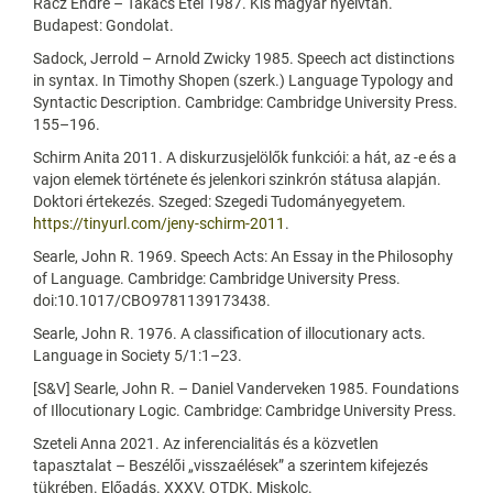
Rácz Endre – Takács Etel 1987. Kis magyar nyelvtan.
Budapest: Gondolat.
Sadock, Jerrold – Arnold Zwicky 1985. Speech act distinctions
in syntax. In Timothy Shopen (szerk.) Language Typology and
Syntactic Description. Cambridge: Cambridge University Press.
155–196.
Schirm Anita 2011. A diskurzusjelölők funkciói: a hát, az -e és a
vajon elemek története és jelenkori szinkrón státusa alapján.
Doktori értekezés. Szeged: Szegedi Tudományegyetem.
https://tinyurl.com/jeny-schirm-2011
.
Searle, John R. 1969. Speech Acts: An Essay in the Philosophy
of Language. Cambridge: Cambridge University Press.
doi:10.1017/CBO9781139173438.
Searle, John R. 1976. A classification of illocutionary acts.
Language in Society 5/1:1–23.
[S&V] Searle, John R. – Daniel Vanderveken 1985. Foundations
of Illocutionary Logic. Cambridge: Cambridge University Press.
Szeteli Anna 2021. Az inferencialitás és a közvetlen
tapasztalat – Beszélői „visszaélések” a szerintem kifejezés
tükrében. Előadás. XXXV. OTDK. Miskolc.