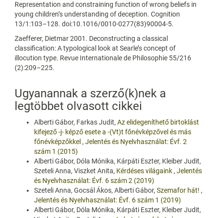
Representation and constraining function of wrong beliefs in
young children’s understanding of deception. Cognition
13/1:103–128. doi:10.1016/0010-0277(83)90004-5.
Zaefferer, Dietmar 2001. Deconstructing a classical
classification: A typological look at Searle’s concept of
illocution type. Revue Internationale de Philosophie 55/216
(2):209–225.
Ugyanannak a szerző(k)nek a
legtöbbet olvasott cikkei
Alberti Gábor, Farkas Judit,
Az elidegeníthető birtoklást
kifejező -j- képző esete a -(Vt)t főnévképzővel és más
főnévképzőkkel
,
Jelentés és Nyelvhasználat: Évf. 2
szám 1 (2015)
Alberti Gábor, Dóla Mónika, Kárpáti Eszter, Kleiber Judit,
Szeteli Anna, Viszket Anita,
Kérdéses világaink
,
Jelentés
és Nyelvhasználat: Évf. 6 szám 2 (2019)
Szeteli Anna, Gocsál Ákos, Alberti Gábor,
Szemafor hát!
,
Jelentés és Nyelvhasználat: Évf. 6 szám 1 (2019)
Alberti Gábor, Dóla Mónika, Kárpáti Eszter, Kleiber Judit,