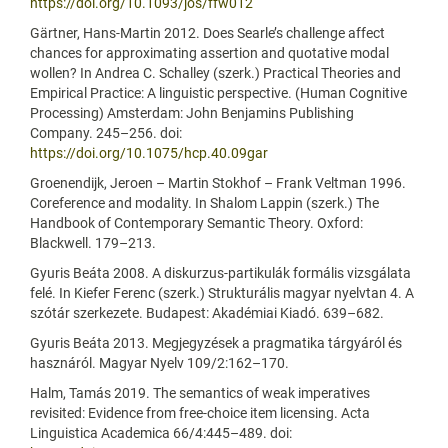
https://doi.org/10.1093/jos/ffw012
Gärtner, Hans-Martin 2012. Does Searle’s challenge affect
chances for approximating assertion and quotative modal
wollen? In Andrea C. Schalley (szerk.) Practical Theories and
Empirical Practice: A linguistic perspective. (Human Cognitive
Processing) Amsterdam: John Benjamins Publishing
Company. 245–256. doi:
https://doi.org/10.1075/hcp.40.09gar
Groenendijk, Jeroen – Martin Stokhof – Frank Veltman 1996.
Coreference and modality. In Shalom Lappin (szerk.) The
Handbook of Contemporary Semantic Theory. Oxford:
Blackwell. 179–213.
Gyuris Beáta 2008. A diskurzus-partikulák formális vizsgálata
felé. In Kiefer Ferenc (szerk.) Strukturális magyar nyelvtan 4. A
szótár szerkezete. Budapest: Akadémiai Kiadó. 639–682.
Gyuris Beáta 2013. Megjegyzések a pragmatika tárgyáról és
hasznáról. Magyar Nyelv 109/2:162–170.
Halm, Tamás 2019. The semantics of weak imperatives
revisited: Evidence from free-choice item licensing. Acta
Linguistica Academica 66/4:445–489. doi: