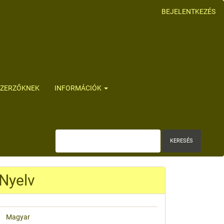
BEJELENTKEZÉS
SZERZŐKNEK
INFORMÁCIÓK
KERESÉS
Nyelv
Magyar