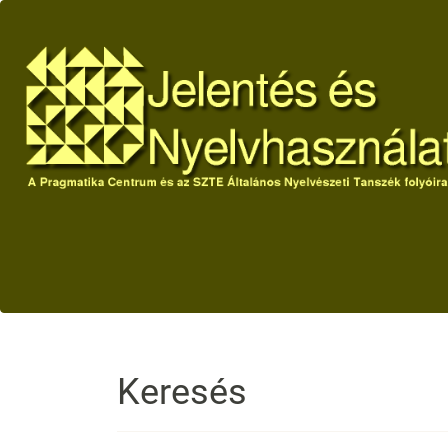
Main
Navigation
Main
Content
Sidebar
Keresés