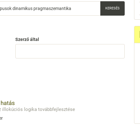
Szerző által
 hatás
illokúciós logika továbbfejlesztése
er