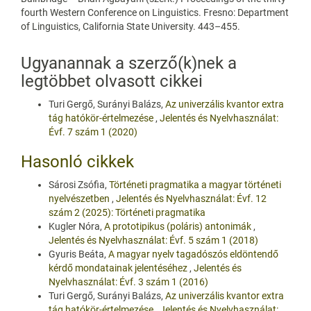
fourth Western Conference on Linguistics. Fresno: Department
of Linguistics, California State University. 443–455.
Ugyanannak a szerző(k)nek a
legtöbbet olvasott cikkei
Turi Gergő, Surányi Balázs,
Az univerzális kvantor extra
tág hatókör-értelmezése
,
Jelentés és Nyelvhasználat:
Évf. 7 szám 1 (2020)
Hasonló cikkek
Sárosi Zsófia,
Történeti pragmatika a magyar történeti
nyelvészetben
,
Jelentés és Nyelvhasználat: Évf. 12
szám 2 (2025): Történeti pragmatika
Kugler Nóra,
A prototipikus (poláris) antonimák
,
Jelentés és Nyelvhasználat: Évf. 5 szám 1 (2018)
Gyuris Beáta,
A magyar nyelv tagadószós eldöntendő
kérdő mondatainak jelentéséhez
,
Jelentés és
Nyelvhasználat: Évf. 3 szám 1 (2016)
Turi Gergő, Surányi Balázs,
Az univerzális kvantor extra
tág hatókör-értelmezése
,
Jelentés és Nyelvhasználat: