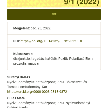
PDF
Megjelent:
dec. 23, 2022
DOI:
https://doi.org/10.14232/JENY.2022.1.8
Kulcsszavak:
diszjunkció, tagadás, hatókör, Pozitív Polaritású Elem,
prozódia, magyar
Main
Surányi Balázs
Nyelvtudományi Kutatóközpont; PPKE Bölcsészet- és
Article
Társadalomtudományi Kar
https://orcid.org/0000-0003-2818-9872
Content
Gulás Máté
Nyelvtudományi Kutatóközpont; PPKE Nyelvtudományi
Doktori Iskola