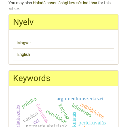
You may also
Haladó hasonlósági keresés indítása
for this
article.
Nyelv
Magyar
English
Keywords
politika
argumentumszerkezet
attitűddeixis
iróniaértés
formalitás
korpusz
kapcsolatkezelés
óvodáskor
variáció
cél
perfektiválás
normatív elvárások