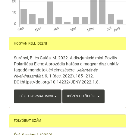
Article
HOGYAN KELL IDÉZNI
Details
Surányi, B. és Gulás, M. 2022. A diszjunkció mint Pozitív
Polaritású Elem: A prozódia hatása a magyar diszjunktív
tagadó mondatok értelmezésére.
Jelentés és
Nyelvhasználat
. 9, 1 (dec. 2022), 185–212.
DOI:https://doi.org/10.14232/JENY.2022.1.8.
IDÉZET FORMÁTUMOK
IDÉZÉS LETÖLTÉSE
FOLYÓIRAT SZÁM
Évf. 9 szám 1 (2022)