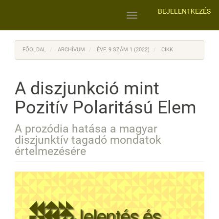
Main
BEJELENTKEZÉS
Navigation
Toggle
Main
navigation
Content
Sidebar
FŐOLDAL
ARCHÍVUM
ÉVF. 9 SZÁM 1 (2022)
CIKK
A diszjunkció mint
Pozitív Polaritású Elem
A prozódia hatása a magyar
diszjunktív tagadó mondatok
értelmezésére
Article
Sidebar