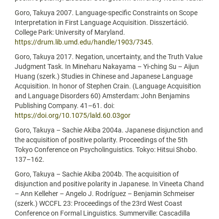
Goro, Takuya 2007. Language-specific Constraints on Scope
Interpretation in First Language Acquisition. Disszertáció.
College Park: University of Maryland.
https://drum.lib.umd.edu/handle/1903/7345
.
Goro, Takuya 2017. Negation, uncertainty, and the Truth Value
Judgment Task. In Mineharu Nakayama – Yi-ching Su – Aijun
Huang (szerk.) Studies in Chinese and Japanese Language
Acquisition. In honor of Stephen Crain. (Language Acquisition
and Language Disorders 60) Amsterdam: John Benjamins
Publishing Company. 41–61. doi:
https://doi.org/10.1075/lald.60.03gor
Goro, Takuya – Sachie Akiba 2004a. Japanese disjunction and
the acquisition of positive polarity. Proceedings of the 5th
Tokyo Conference on Psycholinguistics. Tokyo: Hitsui Shobo.
137–162.
Goro, Takuya – Sachie Akiba 2004b. The acquisition of
disjunction and positive polarity in Japanese. In Vineeta Chand
– Ann Kelleher – Angelo J. Rodríguez – Benjamin Schmeiser
(szerk.) WCCFL 23: Proceedings of the 23rd West Coast
Conference on Formal Linguistics. Summerville: Cascadilla