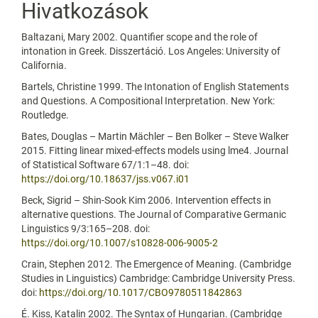
Hivatkozások
Baltazani, Mary 2002. Quantifier scope and the role of
intonation in Greek. Disszertáció. Los Angeles: University of
California.
Bartels, Christine 1999. The Intonation of English Statements
and Questions. A Compositional Interpretation. New York:
Routledge.
Bates, Douglas – Martin Mächler – Ben Bolker – Steve Walker
2015. Fitting linear mixed-effects models using lme4. Journal
of Statistical Software 67/1:1–48. doi:
https://doi.org/10.18637/jss.v067.i01
Beck, Sigrid – Shin-Sook Kim 2006. Intervention effects in
alternative questions. The Journal of Comparative Germanic
Linguistics 9/3:165–208. doi:
https://doi.org/10.1007/s10828-006-9005-2
Crain, Stephen 2012. The Emergence of Meaning. (Cambridge
Studies in Linguistics) Cambridge: Cambridge University Press.
doi:
https://doi.org/10.1017/CBO9780511842863
É. Kiss, Katalin 2002. The Syntax of Hungarian. (Cambridge