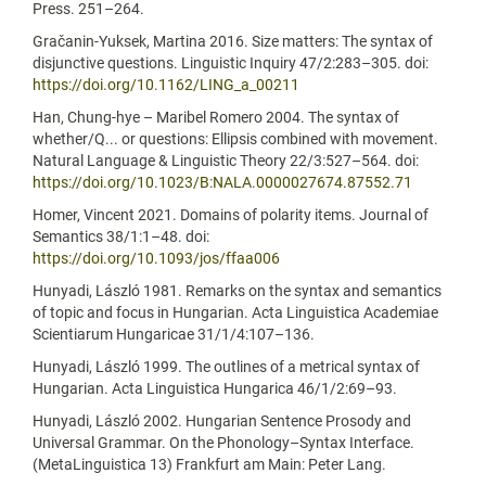
Press. 251–264.
Gračanin-Yuksek, Martina 2016. Size matters: The syntax of
disjunctive questions. Linguistic Inquiry 47/2:283–305. doi:
https://doi.org/10.1162/LING_a_00211
Han, Chung-hye – Maribel Romero 2004. The syntax of
whether/Q... or questions: Ellipsis combined with movement.
Natural Language & Linguistic Theory 22/3:527–564. doi:
https://doi.org/10.1023/B:NALA.0000027674.87552.71
Homer, Vincent 2021. Domains of polarity items. Journal of
Semantics 38/1:1–48. doi:
https://doi.org/10.1093/jos/ffaa006
Hunyadi, László 1981. Remarks on the syntax and semantics
of topic and focus in Hungarian. Acta Linguistica Academiae
Scientiarum Hungaricae 31/1/4:107–136.
Hunyadi, László 1999. The outlines of a metrical syntax of
Hungarian. Acta Linguistica Hungarica 46/1/2:69–93.
Hunyadi, László 2002. Hungarian Sentence Prosody and
Universal Grammar. On the Phonology–Syntax Interface.
(MetaLinguistica 13) Frankfurt am Main: Peter Lang.