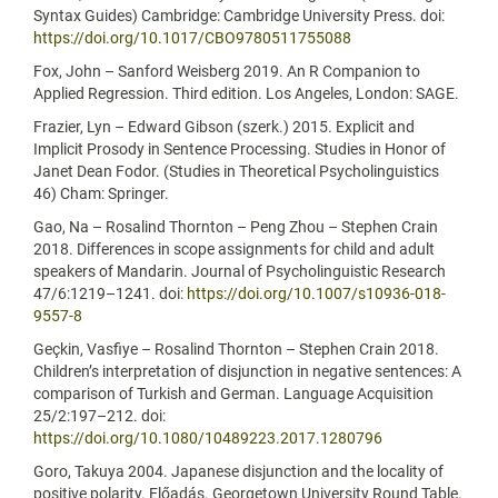
Syntax Guides) Cambridge: Cambridge University Press. doi:
https://doi.org/10.1017/CBO9780511755088
Fox, John – Sanford Weisberg 2019. An R Companion to
Applied Regression. Third edition. Los Angeles, London: SAGE.
Frazier, Lyn – Edward Gibson (szerk.) 2015. Explicit and
Implicit Prosody in Sentence Processing. Studies in Honor of
Janet Dean Fodor. (Studies in Theoretical Psycholinguistics
46) Cham: Springer.
Gao, Na – Rosalind Thornton – Peng Zhou – Stephen Crain
2018. Differences in scope assignments for child and adult
speakers of Mandarin. Journal of Psycholinguistic Research
47/6:1219–1241. doi:
https://doi.org/10.1007/s10936-018-
9557-8
Geçkin, Vasfiye – Rosalind Thornton – Stephen Crain 2018.
Children’s interpretation of disjunction in negative sentences: A
comparison of Turkish and German. Language Acquisition
25/2:197–212. doi:
https://doi.org/10.1080/10489223.2017.1280796
Goro, Takuya 2004. Japanese disjunction and the locality of
positive polarity. Előadás. Georgetown University Round Table.