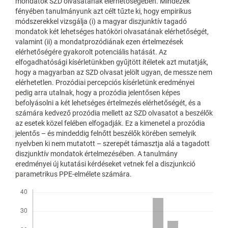
mondatok SZD olvasatának elérhetőségében. Mindezek
fényében tanulmányunk azt célt tűzte ki, hogy empirikus
módszerekkel vizsgálja (i) a magyar diszjunktív tagadó
mondatok két lehetséges hatóköri olvasatának elérhetőségét,
valamint (ii) a mondatprozódiának ezen értelmezések
elérhetőségére gyakorolt potenciális hatását. Az
elfogadhatósági kísérletünkben gyűjtött ítéletek azt mutatják,
hogy a magyarban az SZD olvasat jelölt ugyan, de messze nem
elérhetetlen. Prozódiai percepciós kísérletünk eredményei
pedig arra utalnak, hogy a prozódia jelentősen képes
befolyásolni a két lehetséges értelmezés elérhetőségét, és a
számára kedvező prozódia mellett az SZD olvasatot a beszélők
az esetek közel felében elfogadják. Ez a kimenetel a prozódia
jelentős – és mindeddig felnőtt beszélők körében semelyik
nyelvben ki nem mutatott – szerepét támasztja alá a tagadott
diszjunktív mondatok értelmezésében. A tanulmány
eredményei új kutatási kérdéseket vetnek fel a diszjunkció
parametrikus PPE-elmélete számára.
Letöltések