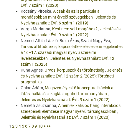
Évf. 7 szám 1 (2020)
Kocsány Piroska,
A csak és az is partikula a
mondásokban mint érvelő szövegekben
,
Jelentés és
Nyelvhasználat: Évf. 6 szám 1 (2019)
Varga Marianna,
Kést nem vett magához?
,
Jelentés és
Nyelvhasználat: Évf. 9 szám 1 (2022)
Nemesi Attila László, Buza Ákos, Szalai-Nagy Éva,
Társas attitűddeixis, kapcsolatkezelés és énmegjelenítés
a 16–17. századi magyar nyelvű szerelmi
levelezésekben
,
Jelentés és Nyelvhasználat: Évf. 12
szám 1 (2025)
Kuna Ágnes,
Orvosi korpuszok és történetiség
,
Jelentés
és Nyelvhasználat: Évf. 12 szám 2 (2025): Történeti
pragmatika
Galac Ádám,
Megszemélyesítő konceptualizációk a
látás, hallás és szaglás fogalmi tartományában
,
Jelentés és Nyelvhasználat: Évf. 9 szám 1 (2022)
Németh Zsuzsanna,
A nemlexikális öö hang interakciós
szerepének elemzése magyar nyelvű társalgásokban
,
Jelentés és Nyelvhasználat: Évf. 7 szám 1 (2020)
1
2
3
4
5
6
7
8
9
10
>
>>