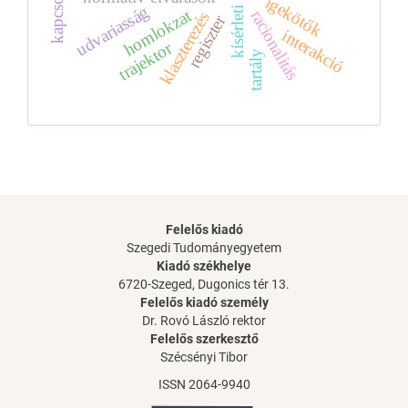
kísérleti kutatás
igekötők
udvariasság
homlokzat
racionalitás
klaszterezés
regiszter
interakció
trajektor
tartály
Felelős kiadó
Szegedi Tudományegyetem
Kiadó székhelye
6720-Szeged, Dugonics tér 13.
Felelős kiadó személy
Dr. Rovó László rektor
Felelős szerkesztő
Szécsényi Tibor
ISSN 2064-9940