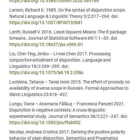
https://doi.org/10.3389/fcomm.2020.595799
Larson, Richard K. 1985. On the syntax of disjunction scope.
Natural Language & Linguistic Theory 3/2:217–264. doi:
https://doi.org/10.1007/BF00133841
Lenth, Russell V. 2016. Least-Squares Means: The R package
lsmeans. Journal of Statistical Software 69/1:1–33. doi:
https://doi.org/10.18637/jss.v069.i01
Liu, Chin-Ting Jimbo – Li-mei Chen 2017. Processing
conjunctive entailment of disjunction. Language and
Linguistics 18/2:269–295. doi:
https://doi.org/10.1075/lali.18.2.05liu
Luchkina, Tatiana – Tania Ionin 2015. The effect of prosody on
availability of inverse scope in Russian. Formal Approaches to
Slavic Linguistics 23:418–437.
Lungu, Oana – Anamaria Fălăuș – Francesca Panzeri 2021.
Disjunction in negative contexts: A cross-linguistic
experimental study. Journal of Semantics 38/2:221–247. doi:
https://doi.org/10.1093/jos/ffab002
Nicolae, Andreea Cristina 2017. Deriving the positive polarity
behavior of plain disjunction. Semantics and Pragmatics