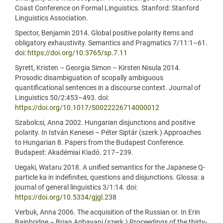
Coast Conference on Formal Linguistics. Stanford: Stanford
Linguistics Association.
Spector, Benjamin 2014. Global positive polarity items and
obligatory exhaustivity. Semantics and Pragmatics 7/11:1–61.
doi:
https://doi.org/10.3765/sp.7.11
Syrett, Kristen – Georgia Simon – Kirsten Nisula 2014.
Prosodic disambiguation of scopally ambiguous
quantificational sentences in a discourse context. Journal of
Linguistics 50/2:453–493. doi:
https://doi.org/10.1017/S0022226714000012
Szabolcsi, Anna 2002. Hungarian disjunctions and positive
polarity. In István Kenesei – Péter Siptár (szerk.) Approaches
to Hungarian 8. Papers from the Budapest Conference.
Budapest: Akadémiai Kiadó. 217–239.
Uegaki, Wataru 2018. A unified semantics for the Japanese Q-
particle ka in indefinites, questions and disjunctions. Glossa: a
journal of general linguistics 3/1:14. doi:
https://doi.org/10.5334/gjgl.238
Verbuk, Anna 2006. The acquisition of the Russian or. In Erin
Bainbridge – Brian Agbayani (szerk.) Proceedings of the thirty-