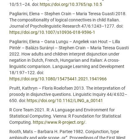
10/5:1–24. doi:
https://doi.org/10.3765/sp.10.5
Pagliarini, Elena – Stephen Crain – Maria Teresa Guasti 2018.
The compositionality of logical connectives in child Italian.
Journal of Psycholinguistic Research 47/6:1243–1277. doi:
https://doi.org/10.1007/s10936-018-9596-1
Pagliarini, Elena – Oana Lungu – Angeliek van Hout – Lilla
Pintér – Balázs Surányi – Stephen Crain – Maria Teresa Guasti
2022. How adults and children interpret disjunction under
negation in Dutch, French, Hungarian and Italian: A cross-
linguistic comparison. Language Learning and Development
18/1:97–122. doi:
https://doi.org/10.1080/15475441.2021.1941966
Pruitt, Kathryn – Floris Roelofsen 2013. The interpretation of
prosody in disjunctive questions. Linguistic Inquiry 44/4:632–
650. doi:
https://doi.org/10.1162/LING_a_00141
R Core Team 2021. R: A Language and Environment for
Statistical Computing. Vienna: R Foundation for Statistical
Computing.
https://www.R-project.org/
.
Rooth, Mats – Barbara H. Partee 1982. Conjunction, type
ambiguity and wide scope „or”. Proceedings of the First West