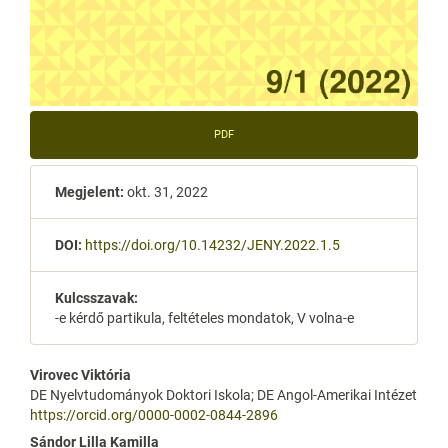
PDF
Megjelent:
okt. 31, 2022
DOI:
https://doi.org/10.14232/JENY.2022.1.5
Kulcsszavak:
-e kérdő partikula, feltételes mondatok, V volna-e
Main
Virovec Viktória
DE Nyelvtudományok Doktori Iskola; DE Angol-Amerikai Intézet
Article
https://orcid.org/0000-0002-0844-2896
Content
Sándor Lilla Kamilla