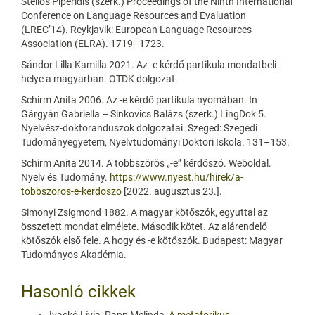
Stelios Piperidis (szerk.) Proceedings of the Ninth International
Conference on Language Resources and Evaluation
(LREC’14). Reykjavik: European Language Resources
Association (ELRA). 1719–1723.
Sándor Lilla Kamilla 2021. Az -e kérdő partikula mondatbeli
helye a magyarban. OTDK dolgozat.
Schirm Anita 2006. Az -e kérdő partikula nyomában. In
Gárgyán Gabriella – Sinkovics Balázs (szerk.) LingDok 5.
Nyelvész-doktoranduszok dolgozatai. Szeged: Szegedi
Tudományegyetem, Nyelvtudományi Doktori Iskola. 131–153.
Schirm Anita 2014. A többszörös „-e” kérdőszó. Weboldal.
Nyelv és Tudomány.
https://www.nyest.hu/hirek/a-
tobbszoros-e-kerdoszo
[2022. augusztus 23.].
Simonyi Zsigmond 1882. A magyar kötőszók, egyuttal az
összetett mondat elmélete. Második kötet. Az alárendelő
kötőszók első fele. A hogy és -e kötőszók. Budapest: Magyar
Tudományos Akadémia.
Hasonló cikkek
Ivaskó Lívia, Papp Melinda,
A metaforikus