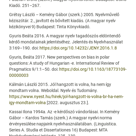
Kiadó. 251–267.
Grétsy László – Kemény Gábor (szerk.) 2005. Nyelvművelő
kéziszótár. 2., javított és bővített kiadás. (A magyar nyelv
kézikönyvei 9) Budapest: Tinta Könyvkiadó.
Gyuris Beáta 2016. A magyar nyelv tagadószós eldöntendő
kérdő mondatainak jelentéséhez. Jelentés és Nyelvhasználat
3:169–190. doi:
https://doi.org/10.14232/JENY.2016.1.8
Gyuris, Beáta 2017. New perspectives on bias in polar
questions: A study of Hungarian -e. International Review of
Pragmatics 9/1:1–50. doi:
https://doi.org/10.1163/18773109-
00000003
Kálmán László 2015. Jól hangzott is volna, ha nem így
mondtam volna. Weboldal. Nyelv és Tudomány.
https://www.nyest.hu/hirek/jol-hangzott-is-volna-br-ha-nem-
igy-mondtam-volna
[2022. augusztus 23.].
Kassai Ilona 1994a. Az -e kérdőszó vándorlásai. In Kemény
Gábor – Kardos Tamás (szerk.) A magyar nyelvi norma
érvényesülése napjaink nyelvhasználatában. (Linguistica.
Series A. Studia et Dissertationes 16) Budapest: MTA
Nyelvtudományi Intézete. 125–130.