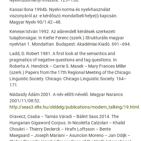
Kassai Ilona 1994b. Nyelvi norma és nyelvhasználat
viszonyáról az -e kérdőszó mondatbeli helye(i) kapcsán.
Magyar Nyelv 90/1:42–48.
Kenesei István 1992. Az alárendelt kérdések szerkezeti
tulajdonságai. In Kiefer Ferenc (szerk.) Strukturális magyar
nyelvtan 1. Mondattan. Budapest: Akadémiai Kiadó. 691–694.
Ladd, D. Robert 1981. A first look at the semantics and
pragmatics of negative questions and tag questions. In
Roberta A. Hendrick – Carrie S. Masek – Mary Frances Miller
(szerk.) Papers from the 17th Regional Meeting of the Chicago
Linguistic Society. Chicago: Chicago Linguistic Society. 164–
171.
Nádasdy Ádám 2001. A név előtti névelő. Magyar Narancs
2001/11/08:52.
http://seas3.elte.hu/olddelg/publications/modern_talking/19.html
.
Oravecz, Csaba – Tamás Váradi – Bálint Sass 2014. The
Hungarian Gigaword Corpus. In Nicoletta Calzolari – Khalid
Choukri – Thierry Declerck – Hrafn Loftsson – Bente
Maegaard – Joseph Mariani – Asuncion Moreno – Jan Odijk –