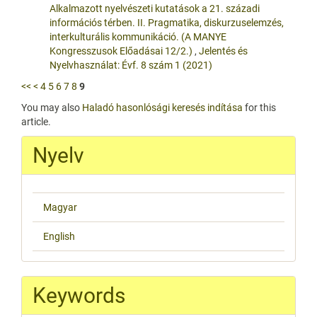
Alkalmazott nyelvészeti kutatások a 21. századi
információs térben. II. Pragmatika, diskurzuselemzés,
interkulturális kommunikáció. (A MANYE
Kongresszusok Előadásai 12/2.)
,
Jelentés és
Nyelvhasználat: Évf. 8 szám 1 (2021)
<<
<
4
5
6
7
8
9
You may also
Haladó hasonlósági keresés indítása
for this
article.
Nyelv
Magyar
English
Keywords