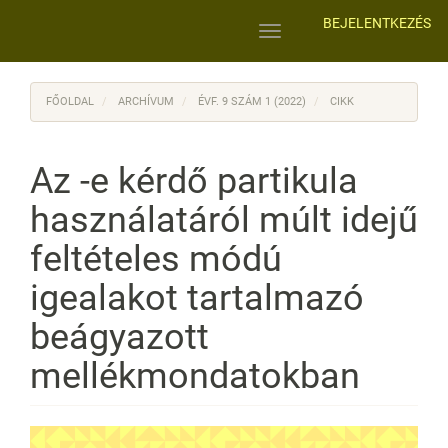
Main
BEJELENTKEZÉS
Navigation
Toggle
Main
navigation
Content
Sidebar
FŐOLDAL
ARCHÍVUM
ÉVF. 9 SZÁM 1 (2022)
CIKK
Az -e kérdő partikula
használatáról múlt idejű
feltételes módú
igealakot tartalmazó
beágyazott
mellékmondatokban
Article