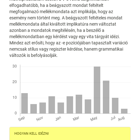
elfogadhatóbb, ha a beágyazott mondat feltételt
megfogalmazó mellékmondata azt implikálja, hogy az
esemény nem történt meg. A beágyazott feltételes mondat
mellékmondata által kiváltott implikatúra nem változtat
azonban a mondatok megítélésén, ha a beszélő a
mellékmondatban egy kérdést vagy egy vita tárgyát idézi.
Mindez azt erősíti, hogy az -e pozíciójában tapasztalt variáció
nemcsak stílus vagy regiszter kérdése, hanem grammatikai
változók is befolyásolják.
Letöltések
Article
HOGYAN KELL IDÉZNI