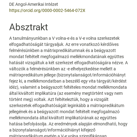
DE Angol-Amerikai Intézet
https://orcid.org/0000-0002-5464-072X
Absztrakt
A tanulmányunkban a V volna-e és a V-e volna szerkezetek
elfogadhatóságát tárgyaljuk. Az erre vonatkozó kérdőíves
felmérésünkben a mátrixpredikátumnak és a beágyazott
mondat feltételt megfogalmazó mellékmondatának együttes
hatását vizsgáltuk a két szerkezet elfogadhatóságára nézve. A
változók a felmérésünkben az -e elhelyezkedése mellett a
mátrixpredikátum jellege (bizonytalanságot/információhiányt
fejez ki, a mellékmondatban a beszélő egy vita tárgyát/kérdést
idéz), valamint a beágyazott feltételes mondat mellékmondata
által kiváltott implikatúra (az esemény megtörtént vagy nem
történt meg) voltak. Azt feltételeztük, hogy a vizsgált
szerkezetek elfogadhatóságát leginkább a mátrixpredikátum
jellegének és a beágyazott mondat feltételt megfogalmazó
mellékmondata által kiváltott implikatúrának az együttes
hatása befolyásolja. Az eredmények alapján elmondható, hogy
a bizonytalanságot/információhiányt kifejező
mátrixpredikátum esetén a V-e volna szignifikánsan