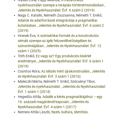
nyelvhasználat szerepe a terápiás történetmondásban
,
Jelentés és Nyelvhasználat: Évf. 6 szám 2 (2019)
Nagy C. Katalin, Németh Zsuzsanna, Németh T. Enikő,
Adatok és adatforrások integrációja a pragmatikai
kutatásban
,
Jelentés és Nyelvhasználat: Évf. 6 szám 2
(2019)
Hrenek Éva,
A szintaktikai formák és a konstrukciós
sémák szerepe az igék felcserélhetőségében és
szinonímiájában
,
Jelentés és Nyelvhasználat: Évf. 12
szám 1 (2025)
Tóth Enikő,
Ez vagy az? Egy produkciós kísérlet
eredményei
,
Jelentés és Nyelvhasználat: Évf. 6 szám 1
(2019)
Csontos Nóra,
Az idézés mint újrakonstruálás
,
Jelentés
és Nyelvhasználat: Évf. 3 szám 1 (2016)
Maleczki Márta, Németh T. Enikő, Szécsényi Tibor,
Jelentés és nyelvhasználat
,
Jelentés és Nyelvhasználat:
Évf. 1 szám 1 (2014)
Hegedűs Attila,
Adalék a kérés pragmatikájához – egy
16. századi magánlevél kapcsán
,
Jelentés és
Nyelvhasználat: Évf. 4 szám 1 (2017)
Nemesi Attila László,
Nyelv, kultúra, identitás.