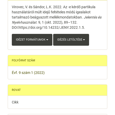
Details
Virovec, V. és Sándor, L.K. 2022. Az -e kérdő partikula
használatáról múlt idejű feltételes módú igealakot
tartalmazó beágyazott mellékmondatokban.
Jelentés és
Nyelvhasználat
. 9, 1 (okt. 2022), 89–132.
DOI:https://doi.org/10.14232/JENY.2022.1.5.
IDÉZET FORMÁTUMOK
IDÉZÉS LETÖLTÉSE
FOLYÓIRAT SZÁM
Évf. 9 szám 1 (2022)
ROVAT
Cikk