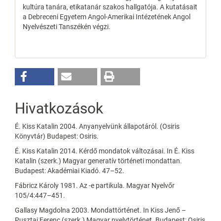
kultúra tanára, etikatanár szakos hallgatója. A kutatásait
a Debreceni Egyetem Angol-Amerikai Intézetének Angol
Nyelvészeti Tanszékén végzi.
Hivatkozások
É. Kiss Katalin 2004. Anyanyelvünk állapotáról. (Osiris
Könyvtár) Budapest: Osiris.
É. Kiss Katalin 2014. Kérdő mondatok változásai. In É. Kiss
Katalin (szerk.) Magyar generatív történeti mondattan.
Budapest: Akadémiai Kiadó. 47–52.
Fábricz Károly 1981. Az -e partikula. Magyar Nyelvőr
105/4:447–451.
Gallasy Magdolna 2003. Mondattörténet. In Kiss Jenő –
Pusztai Ferenc (szerk.) Magyar nyelvtörténet. Budapest: Osiris