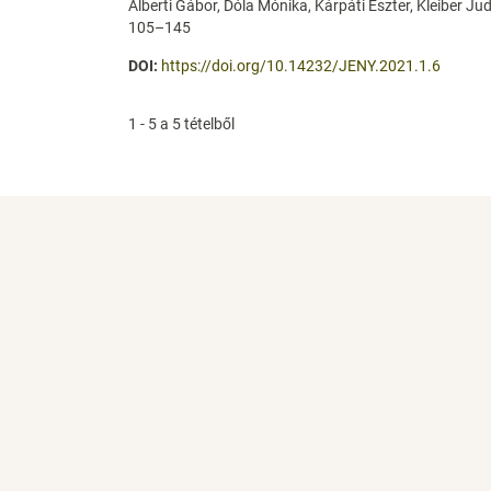
Alberti Gábor, Dóla Mónika, Kárpáti Eszter, Kleiber Jud
105–145
DOI:
https://doi.org/10.14232/JENY.2021.1.6
1 - 5 a 5 tételből