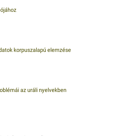
iójához
datok korpuszalapú elemzése
problémái az uráli nyelvekben