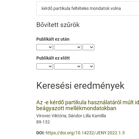
Cikkek
keresése
Bővített szűrök
Publikált ez után
Publikált ez előtt
Keresési eredmények
Az -e kérdő partikula használatáról múlt i
beágyazott mellékmondatokban
Virovec Viktória, Sándor Lilla Kamilla
89-132
DOI:
https://doi.org/10.14232/JENY.2022.1.5