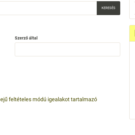
Szerző által
dejű feltételes módú igealakot tartalmazó