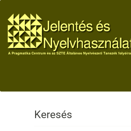
Main
Navigation
Main
Content
Sidebar
Keresés