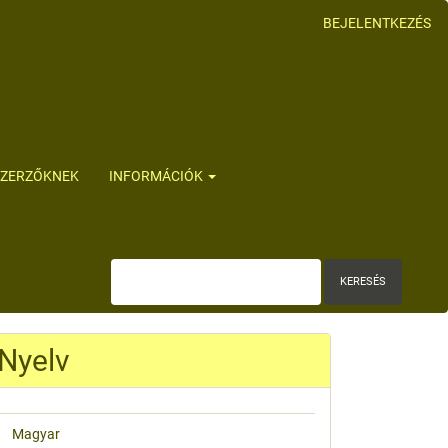
BEJELENTKEZÉS
SZERZŐKNEK
INFORMÁCIÓK
KERESÉS
Nyelv
Magyar