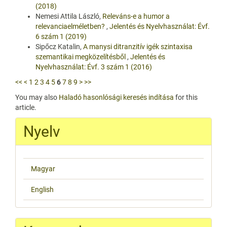
(2018)
Nemesi Attila László,
Releváns-e a humor a
relevanciaelméletben?
,
Jelentés és Nyelvhasználat: Évf.
6 szám 1 (2019)
Sipőcz Katalin,
A manysi ditranzitív igék szintaxisa
szemantikai megközelítésből
,
Jelentés és
Nyelvhasználat: Évf. 3 szám 1 (2016)
<<
<
1
2
3
4
5
6
7
8
9
>
>>
You may also
Haladó hasonlósági keresés indítása
for this
article.
Nyelv
Magyar
English