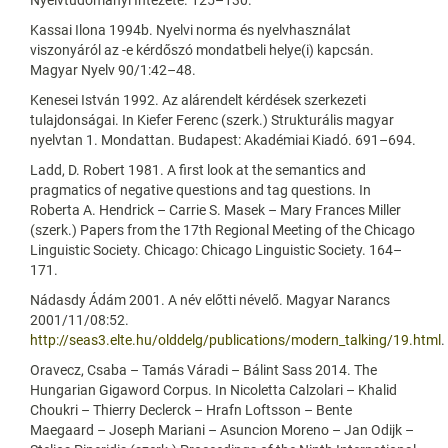
Kassai Ilona 1994b. Nyelvi norma és nyelvhasználat
viszonyáról az -e kérdőszó mondatbeli helye(i) kapcsán.
Magyar Nyelv 90/1:42–48.
Kenesei István 1992. Az alárendelt kérdések szerkezeti
tulajdonságai. In Kiefer Ferenc (szerk.) Strukturális magyar
nyelvtan 1. Mondattan. Budapest: Akadémiai Kiadó. 691–694.
Ladd, D. Robert 1981. A first look at the semantics and
pragmatics of negative questions and tag questions. In
Roberta A. Hendrick – Carrie S. Masek – Mary Frances Miller
(szerk.) Papers from the 17th Regional Meeting of the Chicago
Linguistic Society. Chicago: Chicago Linguistic Society. 164–
171.
Nádasdy Ádám 2001. A név előtti névelő. Magyar Narancs
2001/11/08:52.
http://seas3.elte.hu/olddelg/publications/modern_talking/19.html
.
Oravecz, Csaba – Tamás Váradi – Bálint Sass 2014. The
Hungarian Gigaword Corpus. In Nicoletta Calzolari – Khalid
Choukri – Thierry Declerck – Hrafn Loftsson – Bente
Maegaard – Joseph Mariani – Asuncion Moreno – Jan Odijk –