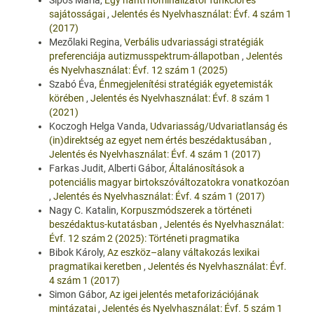
sajátosságai
,
Jelentés és Nyelvhasználat: Évf. 4 szám 1
(2017)
Mezőlaki Regina,
Verbális udvariassági stratégiák
preferenciája autizmusspektrum-állapotban
,
Jelentés
és Nyelvhasználat: Évf. 12 szám 1 (2025)
Szabó Éva,
Énmegjelenítési stratégiák egyetemisták
körében
,
Jelentés és Nyelvhasználat: Évf. 8 szám 1
(2021)
Koczogh Helga Vanda,
Udvariasság/Udvariatlanság és
(in)direktség az egyet nem értés beszédaktusában
,
Jelentés és Nyelvhasználat: Évf. 4 szám 1 (2017)
Farkas Judit, Alberti Gábor,
Általánosítások a
potenciális magyar birtokszóváltozatokra vonatkozóan
,
Jelentés és Nyelvhasználat: Évf. 4 szám 1 (2017)
Nagy C. Katalin,
Korpuszmódszerek a történeti
beszédaktus-kutatásban
,
Jelentés és Nyelvhasználat:
Évf. 12 szám 2 (2025): Történeti pragmatika
Bibok Károly,
Az eszköz–alany váltakozás lexikai
pragmatikai keretben
,
Jelentés és Nyelvhasználat: Évf.
4 szám 1 (2017)
Simon Gábor,
Az igei jelentés metaforizációjának
mintázatai
,
Jelentés és Nyelvhasználat: Évf. 5 szám 1