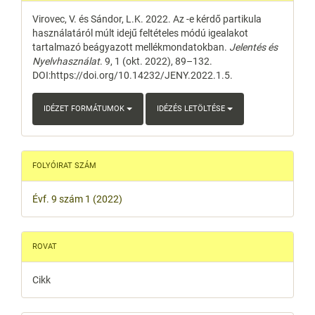
Details
Virovec, V. és Sándor, L.K. 2022. Az -e kérdő partikula
használatáról múlt idejű feltételes módú igealakot
tartalmazó beágyazott mellékmondatokban.
Jelentés és
Nyelvhasználat
. 9, 1 (okt. 2022), 89–132.
DOI:https://doi.org/10.14232/JENY.2022.1.5.
IDÉZET FORMÁTUMOK
IDÉZÉS LETÖLTÉSE
FOLYÓIRAT SZÁM
Évf. 9 szám 1 (2022)
ROVAT
Cikk