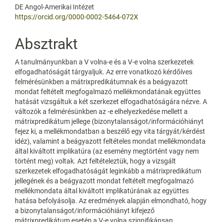
DE Angol-Amerikai Intézet
https://orcid.org/0000-0002-5464-072X
Absztrakt
A tanulmányunkban a V volna-e és a V-e volna szerkezetek
elfogadhatóságát tárgyaljuk. Az erre vonatkozó kérdőíves
felmérésünkben a mátrixpredikátumnak és a beágyazott
mondat feltételt megfogalmazó mellékmondatának együttes
hatását vizsgáltuk a két szerkezet elfogadhatóságára nézve. A
változók a felmérésünkben az -e elhelyezkedése mellett a
mátrixpredikátum jellege (bizonytalanságot/információhiányt
fejez ki, a mellékmondatban a beszélő egy vita tárgyát/kérdést
idéz), valamint a beágyazott feltételes mondat mellékmondata
által kiváltott implikatúra (az esemény megtörtént vagy nem
történt meg) voltak. Azt feltételeztük, hogy a vizsgált
szerkezetek elfogadhatóságát leginkább a mátrixpredikátum
jellegének és a beágyazott mondat feltételt megfogalmazó
mellékmondata által kiváltott implikatúrának az együttes
hatása befolyásolja. Az eredmények alapján elmondható, hogy
a bizonytalanságot/információhiányt kifejező
mátrixpredikátum esetén a V-e volna szignifikánsan