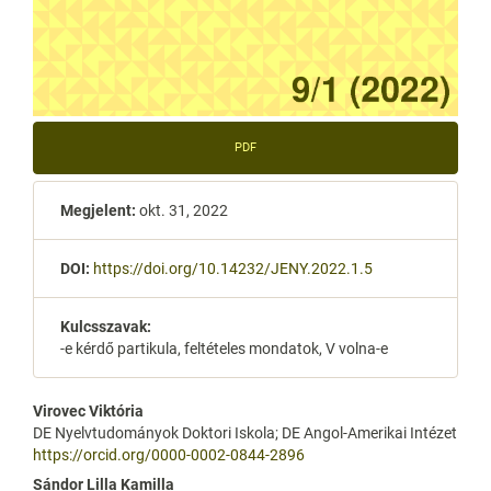
PDF
Megjelent:
okt. 31, 2022
DOI:
https://doi.org/10.14232/JENY.2022.1.5
Kulcsszavak:
-e kérdő partikula, feltételes mondatok, V volna-e
Main
Virovec Viktória
DE Nyelvtudományok Doktori Iskola; DE Angol-Amerikai Intézet
Article
https://orcid.org/0000-0002-0844-2896
Content
Sándor Lilla Kamilla