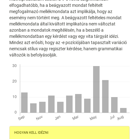
elfogadhatóbb, ha a beágyazott mondat feltételt
megfogalmazó mellékmondata azt implikálja, hogy az
esemény nem történt meg. A beágyazott feltételes mondat
mellékmondata által kiváltott implikatúra nem változtat
azonban a mondatok megítélésén, ha a beszélő a
mellékmondatban egy kérdést vagy egy vita tárgyát idézi.
Mindez azt erősíti, hogy az -e pozíciójában tapasztalt variáció
nemcsak stílus vagy regiszter kérdése, hanem grammatikai
változók is befolyásolják.
Letöltések
Article
HOGYAN KELL IDÉZNI