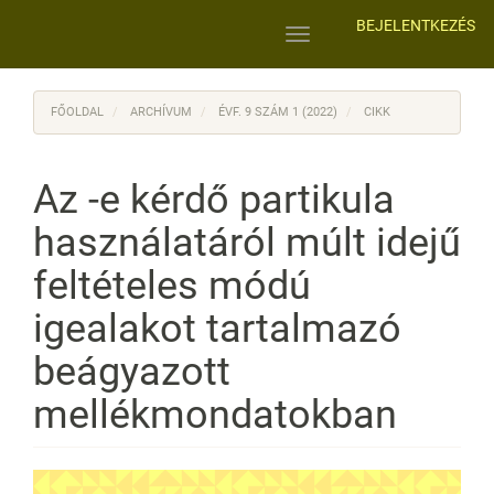
Main
BEJELENTKEZÉS
Navigation
Toggle
Main
navigation
Content
Sidebar
FŐOLDAL
ARCHÍVUM
ÉVF. 9 SZÁM 1 (2022)
CIKK
Az -e kérdő partikula
használatáról múlt idejű
feltételes módú
igealakot tartalmazó
beágyazott
mellékmondatokban
Article