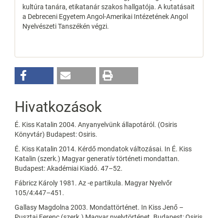
kultúra tanára, etikatanár szakos hallgatója. A kutatásait
a Debreceni Egyetem Angol-Amerikai Intézetének Angol
Nyelvészeti Tanszékén végzi.
Hivatkozások
É. Kiss Katalin 2004. Anyanyelvünk állapotáról. (Osiris
Könyvtár) Budapest: Osiris.
É. Kiss Katalin 2014. Kérdő mondatok változásai. In É. Kiss
Katalin (szerk.) Magyar generatív történeti mondattan.
Budapest: Akadémiai Kiadó. 47–52.
Fábricz Károly 1981. Az -e partikula. Magyar Nyelvőr
105/4:447–451.
Gallasy Magdolna 2003. Mondattörténet. In Kiss Jenő –
Pusztai Ferenc (szerk.) Magyar nyelvtörténet. Budapest: Osiris