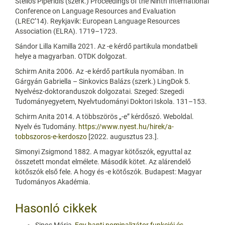
Stelios Piperidis (szerk.) Proceedings of the Ninth International
Conference on Language Resources and Evaluation
(LREC’14). Reykjavik: European Language Resources
Association (ELRA). 1719–1723.
Sándor Lilla Kamilla 2021. Az -e kérdő partikula mondatbeli
helye a magyarban. OTDK dolgozat.
Schirm Anita 2006. Az -e kérdő partikula nyomában. In
Gárgyán Gabriella – Sinkovics Balázs (szerk.) LingDok 5.
Nyelvész-doktoranduszok dolgozatai. Szeged: Szegedi
Tudományegyetem, Nyelvtudományi Doktori Iskola. 131–153.
Schirm Anita 2014. A többszörös „-e” kérdőszó. Weboldal.
Nyelv és Tudomány.
https://www.nyest.hu/hirek/a-
tobbszoros-e-kerdoszo
[2022. augusztus 23.].
Simonyi Zsigmond 1882. A magyar kötőszók, egyuttal az
összetett mondat elmélete. Második kötet. Az alárendelő
kötőszók első fele. A hogy és -e kötőszók. Budapest: Magyar
Tudományos Akadémia.
Hasonló cikkek
Sipos Mária,
Egy hanti nominalizátor funkciói és