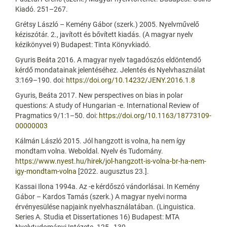
Kiadó. 251–267.
Grétsy László – Kemény Gábor (szerk.) 2005. Nyelvművelő
kéziszótár. 2., javított és bővített kiadás. (A magyar nyelv
kézikönyvei 9) Budapest: Tinta Könyvkiadó.
Gyuris Beáta 2016. A magyar nyelv tagadószós eldöntendő
kérdő mondatainak jelentéséhez. Jelentés és Nyelvhasználat
3:169–190. doi:
https://doi.org/10.14232/JENY.2016.1.8
Gyuris, Beáta 2017. New perspectives on bias in polar
questions: A study of Hungarian -e. International Review of
Pragmatics 9/1:1–50. doi:
https://doi.org/10.1163/18773109-
00000003
Kálmán László 2015. Jól hangzott is volna, ha nem így
mondtam volna. Weboldal. Nyelv és Tudomány.
https://www.nyest.hu/hirek/jol-hangzott-is-volna-br-ha-nem-
igy-mondtam-volna
[2022. augusztus 23.].
Kassai Ilona 1994a. Az -e kérdőszó vándorlásai. In Kemény
Gábor – Kardos Tamás (szerk.) A magyar nyelvi norma
érvényesülése napjaink nyelvhasználatában. (Linguistica.
Series A. Studia et Dissertationes 16) Budapest: MTA
Nyelvtudományi Intézete. 125–130.