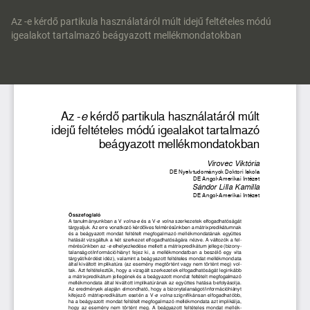
Vissza
a
Az -e kérdő partikula használatáról múlt idejű feltételes módú
cikk
igealakot tartalmazó beágyazott mellékmondatokban
részleteihez
Let
P
Le