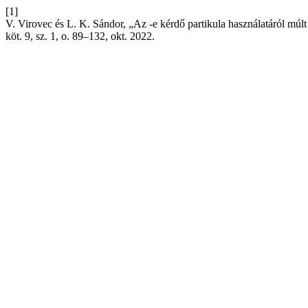
[1]
V. Virovec és L. K. Sándor, „Az -e kérdő partikula használatáról múl
köt. 9, sz. 1, o. 89–132, okt. 2022.