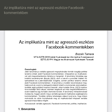
Vissza
a
Az implikatúra mint az agresszió eszköze Facebook-
cikk
kommentekben
részleteihez
Let
P
Le