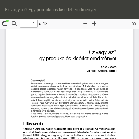
Vissza
Let
a
P
Ez vagy az? Egy produkciós kísérlet eredményei
cikk
Le
részleteihez