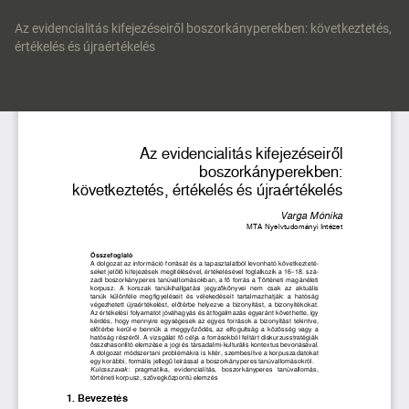
Vissza
a
Az evidencialitás kifejezéseiről boszorkányperekben: következtetés,
cikk
értékelés és újraértékelés
részleteihez
Let
P
Le