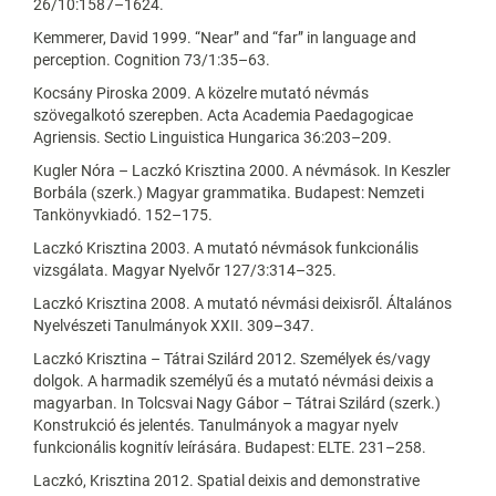
26/10:1587–1624.
Kemmerer, David 1999. “Near” and “far” in language and
perception. Cognition 73/1:35–63.
Kocsány Piroska 2009. A közelre mutató névmás
szövegalkotó szerepben. Acta Academia Paedagogicae
Agriensis. Sectio Linguistica Hungarica 36:203–209.
Kugler Nóra – Laczkó Krisztina 2000. A névmások. In Keszler
Borbála (szerk.) Magyar grammatika. Budapest: Nemzeti
Tankönyvkiadó. 152–175.
Laczkó Krisztina 2003. A mutató névmások funkcionális
vizsgálata. Magyar Nyelvőr 127/3:314–325.
Laczkó Krisztina 2008. A mutató névmási deixisről. Általános
Nyelvészeti Tanulmányok XXII. 309–347.
Laczkó Krisztina – Tátrai Szilárd 2012. Személyek és/vagy
dolgok. A harmadik személyű és a mutató névmási deixis a
magyarban. In Tolcsvai Nagy Gábor – Tátrai Szilárd (szerk.)
Konstrukció és jelentés. Tanulmányok a magyar nyelv
funkcionális kognitív leírására. Budapest: ELTE. 231–258.
Laczkó, Krisztina 2012. Spatial deixis and demonstrative