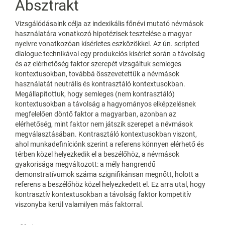
Absztrakt
Vizsgálódásaink célja az indexikális főnévi mutató névmások
használatára vonatkozó hipotézisek tesztelése a magyar
nyelvre vonatkozóan kísérletes eszközökkel. Az ún. scripted
dialogue technikával egy produkciós kísérlet során a távolság
és az elérhetőség faktor szerepét vizsgáltuk semleges
kontextusokban, továbbá összevetettük a névmások
használatát neutrális és kontrasztáló kontextusokban.
Megállapítottuk, hogy semleges (nem kontrasztáló)
kontextusokban a távolság a hagyományos elképzelésnek
megfelelően döntő faktor a magyarban, azonban az
elérhetőség, mint faktor nem játszik szerepet a névmások
megválasztásában. Kontrasztáló kontextusokban viszont,
ahol munkadefiníciónk szerint a referens könnyen elérhető és
térben közel helyezkedik el a beszélőhöz, a névmások
gyakorisága megváltozott: a mély hangrendű
demonstratívumok száma szignifikánsan megnőtt, holott a
referens a beszélőhöz közel helyezkedett el. Ez arra utal, hogy
kontrasztív kontextusokban a távolság faktor kompetitív
viszonyba kerül valamilyen más faktorral.
Letöltések