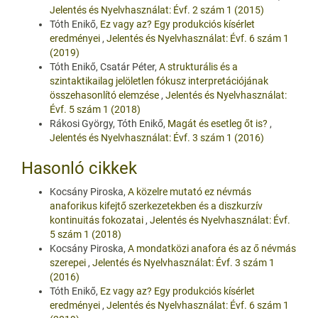
Jelentés és Nyelvhasználat: Évf. 2 szám 1 (2015)
Tóth Enikő,
Ez vagy az? Egy produkciós kísérlet
eredményei
,
Jelentés és Nyelvhasználat: Évf. 6 szám 1
(2019)
Tóth Enikő, Csatár Péter,
A strukturális és a
szintaktikailag jelöletlen fókusz interpretációjának
összehasonlító elemzése
,
Jelentés és Nyelvhasználat:
Évf. 5 szám 1 (2018)
Rákosi György, Tóth Enikő,
Magát és esetleg őt is?
,
Jelentés és Nyelvhasználat: Évf. 3 szám 1 (2016)
Hasonló cikkek
Kocsány Piroska,
A közelre mutató ez névmás
anaforikus kifejtő szerkezetekben és a diszkurzív
kontinuitás fokozatai
,
Jelentés és Nyelvhasználat: Évf.
5 szám 1 (2018)
Kocsány Piroska,
A mondatközi anafora és az ő névmás
szerepei
,
Jelentés és Nyelvhasználat: Évf. 3 szám 1
(2016)
Tóth Enikő,
Ez vagy az? Egy produkciós kísérlet
eredményei
,
Jelentés és Nyelvhasználat: Évf. 6 szám 1