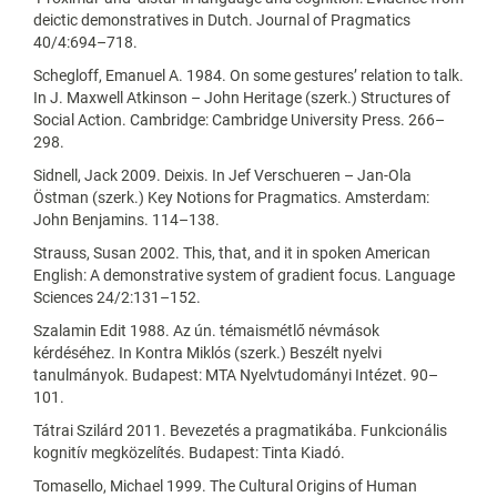
deictic demonstratives in Dutch. Journal of Pragmatics
40/4:694–718.
Schegloff, Emanuel A. 1984. On some gestures’ relation to talk.
In J. Maxwell Atkinson – John Heritage (szerk.) Structures of
Social Action. Cambridge: Cambridge University Press. 266–
298.
Sidnell, Jack 2009. Deixis. In Jef Verschueren – Jan-Ola
Östman (szerk.) Key Notions for Pragmatics. Amsterdam:
John Benjamins. 114–138.
Strauss, Susan 2002. This, that, and it in spoken American
English: A demonstrative system of gradient focus. Language
Sciences 24/2:131–152.
Szalamin Edit 1988. Az ún. témaismétlő névmások
kérdéséhez. In Kontra Miklós (szerk.) Beszélt nyelvi
tanulmányok. Budapest: MTA Nyelvtudományi Intézet. 90–
101.
Tátrai Szilárd 2011. Bevezetés a pragmatikába. Funkcionális
kognitív megközelítés. Budapest: Tinta Kiadó.
Tomasello, Michael 1999. The Cultural Origins of Human