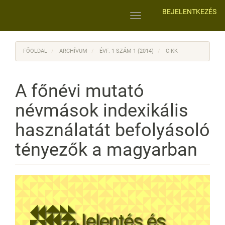
Main
BEJELENTKEZÉS
Navigation
Toggle
Main
navigation
Content
Sidebar
FŐOLDAL
ARCHÍVUM
ÉVF. 1 SZÁM 1 (2014)
CIKK
A főnévi mutató
névmások indexikális
használatát befolyásoló
tényezők a magyarban
Article
Sidebar