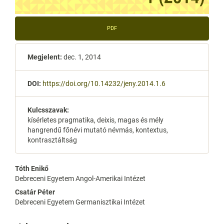
PDF
Megjelent:
dec. 1, 2014
DOI:
https://doi.org/10.14232/jeny.2014.1.6
Kulcsszavak:
kísérletes pragmatika, deixis, magas és mély
hangrendű főnévi mutató névmás, kontextus,
kontrasztáltság
Main
Tóth Enikő
Debreceni Egyetem Angol-Amerikai Intézet
Article
Csatár Péter
Content
Debreceni Egyetem Germanisztikai Intézet