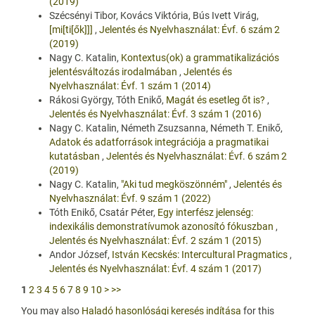
(2019)
Szécsényi Tibor, Kovács Viktória, Bús Ivett Virág,
[mi[ti[ők]]]
,
Jelentés és Nyelvhasználat: Évf. 6 szám 2
(2019)
Nagy C. Katalin,
Kontextus(ok) a grammatikalizációs
jelentésváltozás irodalmában
,
Jelentés és
Nyelvhasználat: Évf. 1 szám 1 (2014)
Rákosi György, Tóth Enikő,
Magát és esetleg őt is?
,
Jelentés és Nyelvhasználat: Évf. 3 szám 1 (2016)
Nagy C. Katalin, Németh Zsuzsanna, Németh T. Enikő,
Adatok és adatforrások integrációja a pragmatikai
kutatásban
,
Jelentés és Nyelvhasználat: Évf. 6 szám 2
(2019)
Nagy C. Katalin,
"Aki tud megköszönném"
,
Jelentés és
Nyelvhasználat: Évf. 9 szám 1 (2022)
Tóth Enikő, Csatár Péter,
Egy interfész jelenség:
indexikális demonstratívumok azonosító fókuszban
,
Jelentés és Nyelvhasználat: Évf. 2 szám 1 (2015)
Andor József,
István Kecskés: Intercultural Pragmatics
,
Jelentés és Nyelvhasználat: Évf. 4 szám 1 (2017)
1
2
3
4
5
6
7
8
9
10
>
>>
You may also
Haladó hasonlósági keresés indítása
for this