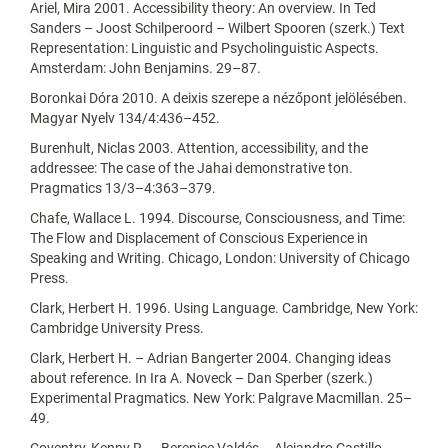
Ariel, Mira 2001. Accessibility theory: An overview. In Ted
Sanders – Joost Schilperoord – Wilbert Spooren (szerk.) Text
Representation: Linguistic and Psycholinguistic Aspects.
Amsterdam: John Benjamins. 29–87.
Boronkai Dóra 2010. A deixis szerepe a nézőpont jelölésében.
Magyar Nyelv 134/4:436–452.
Burenhult, Niclas 2003. Attention, accessibility, and the
addressee: The case of the Jahai demonstrative ton.
Pragmatics 13/3–4:363–379.
Chafe, Wallace L. 1994. Discourse, Consciousness, and Time:
The Flow and Displacement of Conscious Experience in
Speaking and Writing. Chicago, London: University of Chicago
Press.
Clark, Herbert H. 1996. Using Language. Cambridge, New York:
Cambridge University Press.
Clark, Herbert H. – Adrian Bangerter 2004. Changing ideas
about reference. In Ira A. Noveck – Dan Sperber (szerk.)
Experimental Pragmatics. New York: Palgrave Macmillan. 25–
49.
Coventry, Kenny R. – Berenice Valdés – Alejandro Castillo –