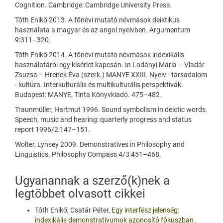
Cognition. Cambridge: Cambridge University Press.
Tóth Enikő 2013. A főnévi mutató névmások deiktikus
használata a magyar és az angol nyelvben. Argumentum
9:311–320.
Tóth Enikő 2014. A főnévi mutató névmások indexikális
használatáról egy kísérlet kapcsán. In Ladányi Mária – Vladár
Zsuzsa – Hrenek Éva (szerk.) MANYE XXIII. Nyelv - társadalom
- kultúra. Interkulturális és multikulturális perspektívák.
Budapest: MANYE, Tinta Könyvkiadó. 475–482.
Traunmüller, Hartmut 1996. Sound symbolism in deictic words.
Speech, music and hearing: quarterly progress and status
report 1996/2:147–151.
Wolter, Lynsey 2009. Demonstratives in Philosophy and
Linguistics. Philosophy Compass 4/3:451–468.
Ugyanannak a szerző(k)nek a
legtöbbet olvasott cikkei
Tóth Enikő, Csatár Péter,
Egy interfész jelenség:
indexikális demonstratívumok azonosító fókuszban
,