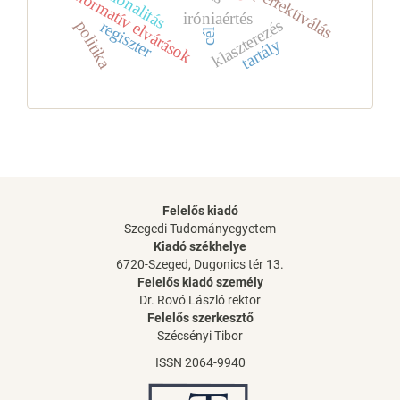
racionalitás
perfektiválás
normatív elvárások
iróniaértés
klaszterezés
regiszter
politika
cél
tartály
Felelős kiadó
Szegedi Tudományegyetem
Kiadó székhelye
6720-Szeged, Dugonics tér 13.
Felelős kiadó személy
Dr. Rovó László rektor
Felelős szerkesztő
Szécsényi Tibor
ISSN 2064-9940