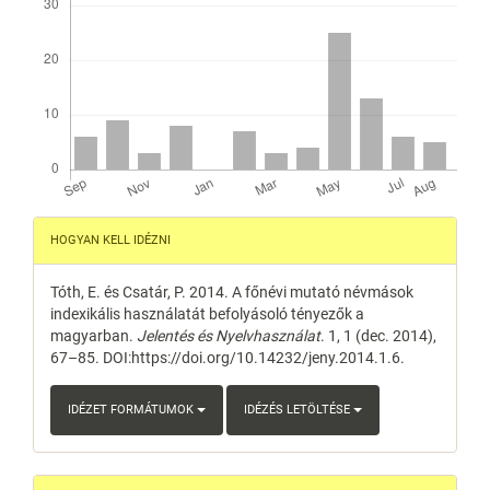
Article
HOGYAN KELL IDÉZNI
Details
Tóth, E. és Csatár, P. 2014. A főnévi mutató névmások
indexikális használatát befolyásoló tényezők a
magyarban.
Jelentés és Nyelvhasználat
. 1, 1 (dec. 2014),
67–85. DOI:https://doi.org/10.14232/jeny.2014.1.6.
IDÉZET FORMÁTUMOK
IDÉZÉS LETÖLTÉSE