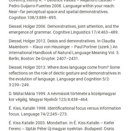
Pedro Guijarro-Fuentes 2008. Language within your reach:
Near–far perceptual space and spatial demonstratives.
Cognition 108/3:889–895.
Diessel, Holger 2006. Demonstratives, joint attention, and the
emergence of grammar. Cognitive Linguistics 17/4:463–489.
Diessel, Holger 2012. Deixis and demonstratives. In Claudia
Maienborn – Klaus von Heusinger – Paul Portner (szerk.) An
International Handbook of Natural Language Meaning Vol. 3.
Berlin, Boston: De Gruyter. 2407–2431.
Diessel, Holger 2013. Where does language come from? Some
reflections on the role of deictic gesture and demonstratives in
the evolution of language. Language and Cognition 5/2-
3:239–249.
D. Mátai Mária 1999. A névmások története a középmagyar
kor végéig. Magyar Nyelvőr 123/4:438–464.
É. Kiss, Katalin 1998. Identificational focus versus information
focus. Language 74/2:245–273.
É. Kiss Katalin 2003. Mondattan. In É. Kiss Katalin – Kiefer
Ferenc – Siptár Péter Új magyar nyelvtan. Budapest: Osiris