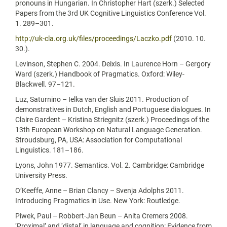
pronouns in Hungarian. In Christopher Hart (szerk.) Selected
Papers from the 3rd UK Cognitive Linguistics Conference Vol.
1. 289–301.
http://uk-cla.org.uk/files/proceedings/Laczko.pdf
(2010. 10.
30.).
Levinson, Stephen C. 2004. Deixis. In Laurence Horn – Gergory
Ward (szerk.) Handbook of Pragmatics. Oxford: Wiley-
Blackwell. 97–121.
Luz, Saturnino – Ielka van der Sluis 2011. Production of
demonstratives in Dutch, English and Portuguese dialogues. In
Claire Gardent – Kristina Striegnitz (szerk.) Proceedings of the
13th European Workshop on Natural Language Generation.
Stroudsburg, PA, USA: Association for Computational
Linguistics. 181–186.
Lyons, John 1977. Semantics. Vol. 2. Cambridge: Cambridge
University Press.
O’Keeffe, Anne – Brian Clancy – Svenja Adolphs 2011.
Introducing Pragmatics in Use. New York: Routledge.
Piwek, Paul – Robbert-Jan Beun – Anita Cremers 2008.
‘Proximal’ and ‘distal’ in language and cognition: Evidence from