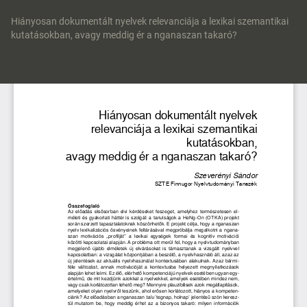
Vissza
a
Hiányosan dokumentált nyelvek relevanciája a lexikai szemantikai
cikk
kutatásokban, avagy meddig ér a nganaszan takaró?
részleteihez
Let
P
Le