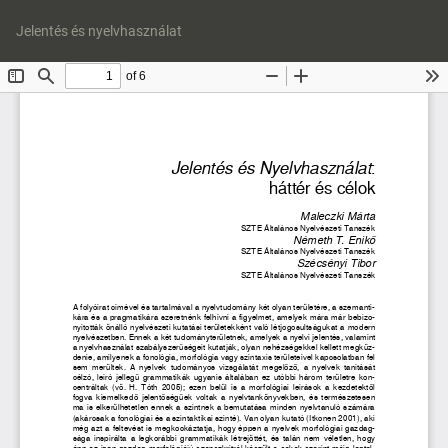
Vissza
Let
a
P
Jelentés és nyelvhasználat
cikk
Le
részleteihez